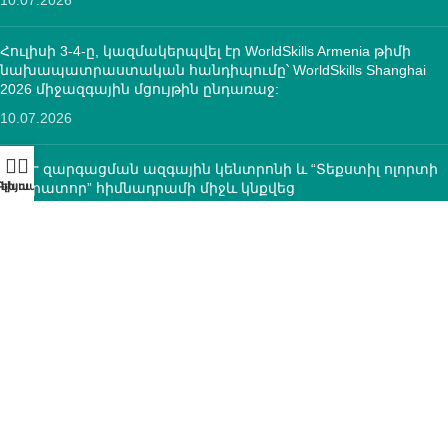
Հուլիսի 3-4-ը, կազմակերպվել էր WorldSkills Armenia թիմի
նախապատրաստական հանդիպումը՝ WorldSkills Shanghai
2026 միջազգային մցույթին ընդառաջ:
10.07.2026
ՄԿՈՒ զարգացման ազգային կենտրոնի և “Տեքստիլ ոլորտի
օպերատոր” հիմնադրամի միջև կնքվեց
համագործակցության հուշագիր
12.05.2026
ԿՈՆՏԱԿՏՆԵՐ
ՀՀ, ք.Երևան, 0005 Տիգրան Մեծ 67
(+374)33 572 107
mkuzakinfo@gmail.com