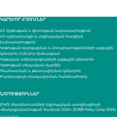
ԿԱՐԵՒՈՐ ՀՂՈՒՄՆԵՐ
ՀՀ կրթության և գիտության նախարարություն
ՀՀ աշխատանքի և սոցիալական հարցերի
նախարարություն
Կրթության զարգացման և նորարարությունների ազգային
կենտրոն (ԿԶՆԱԿ) հիմնադրամ
Կրթական տեխնոլոգիաների ազգային կենտրոն
Կրթության տեսչական մարմին
Գնահատման և թեստավորման կենտրոն
Բարձրագույն որակավորման հանձնաժողով
ՆՈՐՈՒԹՅՈՒՆՆԵՐ
ՄԿՈՒ ինստիտուտների եվրոպական ասոցիացիայի
«Քաղաքականության ճամբար 2026» (EVBB Policy Camp 2026)
10.07.2026