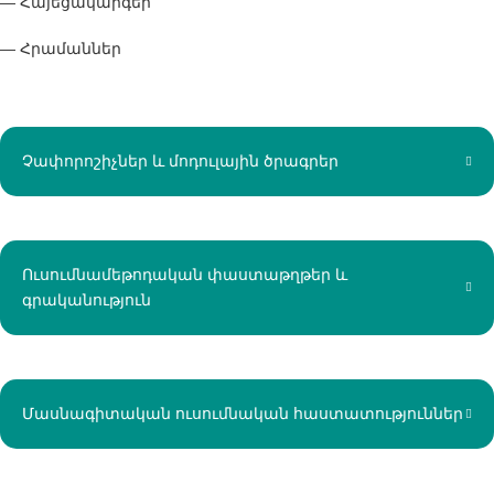
— Հայեցակարգեր
— Հրամաններ
Չափորոշիչներ և մոդուլային ծրագրեր
Ուսումնամեթոդական փաստաթղթեր և
գրականություն
ՆՈՐՈՒԹՅՈՒՆՆԵՐ
Մասնագիտական ուսումնական հաստատություններ
ՆՈՐՈՒԹՅՈՒՆՆԵՐ
ՄԿՈՒ ինստիտուտների եվրոպական
ասոցիացիայի «Քաղաքականության
ՄԿՈՒ զարգացման ազգային կենտրոնի և
ճամբար 2026» (EVBB Policy Camp 2026)