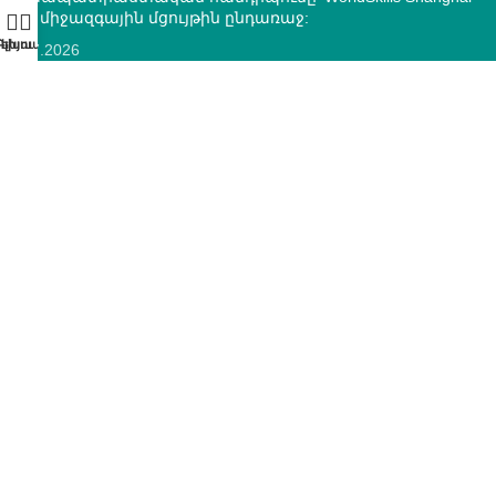
2026 միջազգային մցույթին ընդառաջ:
10.07.2026
ՄԿՈՒ զարգացման ազգային կենտրոնի և “Տեքստիլ ոլորտի
օպերատոր” հիմնադրամի միջև կնքվեց
համագործակցության հուշագիր
12.05.2026
ԿՈՆՏԱԿՏՆԵՐ
ՀՀ, ք.Երևան, 0005 Տիգրան Մեծ 67
(+374)33 572 107
mkuzakinfo@gmail.com
Երկ - Ուրբ: 9:00 - 18:00