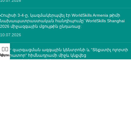
10.07.2026
Հուլիսի 3-4-ը, կազմակերպվել էր WorldSkills Armenia թիմի
նախապատրաստական հանդիպումը՝ WorldSkills Shanghai
2026 միջազգային մցույթին ընդառաջ:
10.07.2026
ՄԿՈՒ զարգացման ազգային կենտրոնի և “Տեքստիլ ոլորտի
օպերատոր” հիմնադրամի միջև կնքվեց
համագործակցության հուշագիր
12.05.2026
ԿՈՆՏԱԿՏՆԵՐ
ՀՀ, ք.Երևան, 0005 Տիգրան Մեծ 67
(+374)33 572 107
mkuzakinfo@gmail.com