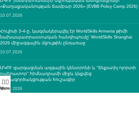
ՄԿՈՒ ինստիտուտների եվրոպական ասոցիացիայի
«Քաղաքականության ճամբար 2026» (EVBB Policy Camp 2026)
10.07.2026
Հուլիսի 3-4-ը, կազմակերպվել էր WorldSkills Armenia թիմի
նախապատրաստական հանդիպումը՝ WorldSkills Shanghai
2026 միջազգային մցույթին ընդառաջ:
10.07.2026
ՄԿՈՒ զարգացման ազգային կենտրոնի և “Տեքստիլ ոլորտի
օպերատոր” հիմնադրամի միջև կնքվեց
համագործակցության հուշագիր
12.05.2026
ԿՈՆՏԱԿՏՆԵՐ
ՀՀ, ք.Երևան, 0005 Տիգրան Մեծ 67
(+374)33 572 107