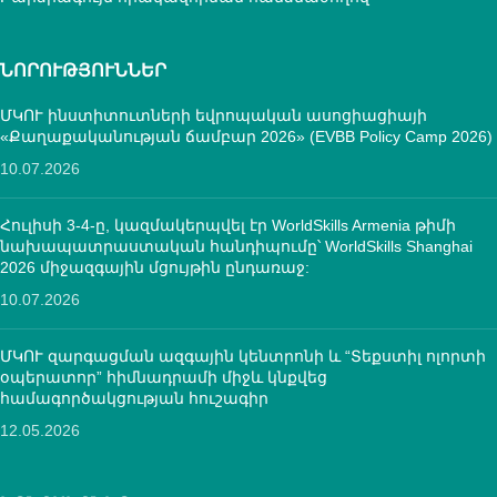
ՆՈՐՈՒԹՅՈՒՆՆԵՐ
ՄԿՈՒ ինստիտուտների եվրոպական ասոցիացիայի
«Քաղաքականության ճամբար 2026» (EVBB Policy Camp 2026)
10.07.2026
Հուլիսի 3-4-ը, կազմակերպվել էր WorldSkills Armenia թիմի
նախապատրաստական հանդիպումը՝ WorldSkills Shanghai
2026 միջազգային մցույթին ընդառաջ:
10.07.2026
ՄԿՈՒ զարգացման ազգային կենտրոնի և “Տեքստիլ ոլորտի
օպերատոր” հիմնադրամի միջև կնքվեց
համագործակցության հուշագիր
12.05.2026