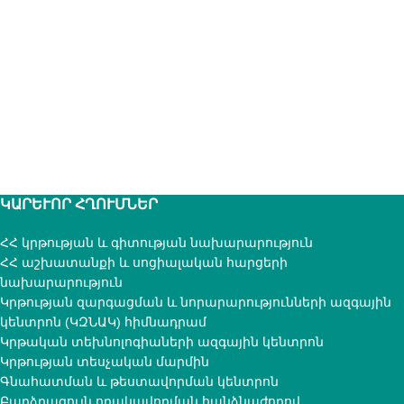
ԿԱՐԵՒՈՐ ՀՂՈՒՄՆԵՐ
ՀՀ կրթության և գիտության նախարարություն
ՀՀ աշխատանքի և սոցիալական հարցերի
նախարարություն
Կրթության զարգացման և նորարարությունների ազգային
կենտրոն (ԿԶՆԱԿ) հիմնադրամ
Կրթական տեխնոլոգիաների ազգային կենտրոն
Կրթության տեսչական մարմին
Գնահատման և թեստավորման կենտրոն
Բարձրագույն որակավորման հանձնաժողով