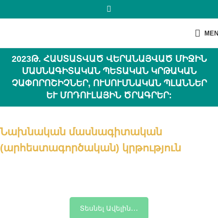
ME
2023Թ. ՀԱՍՏԱՏՎԱԾ ՎԵՐԱՆԱՅՎԱԾ ՄԻՋԻՆ
ՄԱՍՆԱԳԻՏԱԿԱՆ ՊԵՏԱԿԱՆ ԿՐԹԱԿԱՆ
ՉԱՓՈՐՈՇԻՉՆԵՐ, ՈՒՍՈՒՄՆԱԿԱՆ ՊԼԱՆՆԵՐ
ԵՒ ՄՈԴՈՒԼԱՅԻՆ ԾՐԱԳՐԵՐ:
Նախնական մասնագիտական
(արհեստագործական) կրթություն
Տեսնել Ավելին․․․