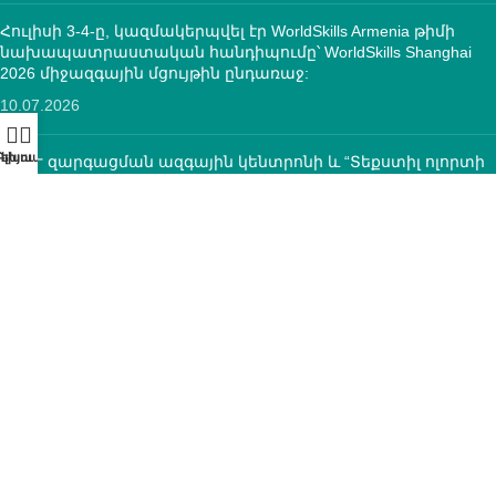
Հուլիսի 3-4-ը, կազմակերպվել էր WorldSkills Armenia թիմի
նախապատրաստական հանդիպումը՝ WorldSkills Shanghai
2026 միջազգային մցույթին ընդառաջ:
10.07.2026
ՄԿՈՒ զարգացման ազգային կենտրոնի և “Տեքստիլ ոլորտի
օպերատոր” հիմնադրամի միջև կնքվեց
համագործակցության հուշագիր
12.05.2026
ԿՈՆՏԱԿՏՆԵՐ
ՀՀ, ք.Երևան, 0005 Տիգրան Մեծ 67
(+374)33 572 107
mkuzakinfo@gmail.com
Երկ - Ուրբ: 9:00 - 18:00