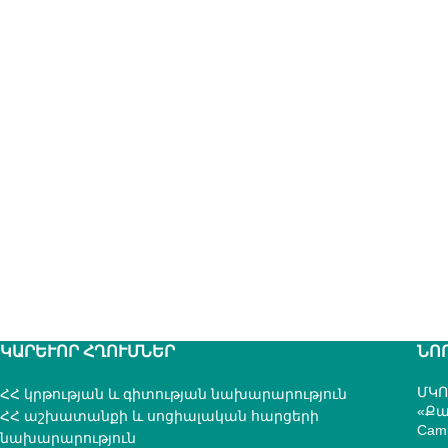
ԿԱՐԵՒՈՐ ՀՂՈՒՄՆԵՐ
ՆՈ
ՄԿՈ
ՀՀ կրթության և գիտության նախարարություն
«Քա
ՀՀ աշխատանքի և սոցիալական հարցերի
Cam
նախարարություն