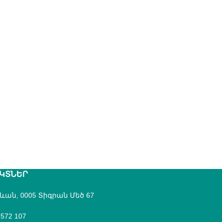
ԿՏՆԵՐ
րևան, 0005 Տիգրան Մեծ 67
 572 107