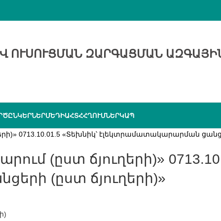
Վ ՈՒՍՈՒՑՄԱՆ ԶԱՐԳԱՑՄԱՆ ԱԶԳԱՅԻ
ՐԾԸՆԿԵՐՆԵՐ
ՄԵԴԻԱ
ՀՏՀ
ՀՂՈՒՄՆԵՐ
ԿԱՊ
րի)» 0713.10.01.5 «Տեխնիկ՝ էլեկտրամատակարարման ցանցե
երի (ըստ ճյուղերի)»
ի)