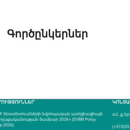
Գործընկերներ
ՐՈՒԹՅՈՒՆՆԵՐ
ԿՈՆՏԱ
Ւ ինստիտուտների եվրոպական ասոցիացիայի
ՀՀ, ք.Ե
ղաքականության ճամբար 2026» (EVBB Policy
p 2026)
(+374)33