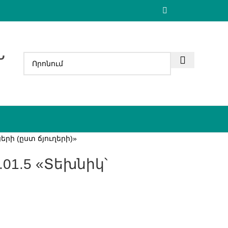
Ն
րի (ըստ ճյուղերի)»