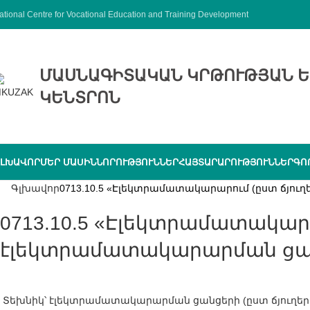
ational Centre for Vocational Education and Training Development
ՄԱՍՆԱԳԻՏԱԿԱՆ ԿՐԹՈՒԹՅԱՆ Ե
ԿԵՆՏՐՈՆ
ԼԽԱՎՈՐ
ՄԵՐ ՄԱՍԻՆ
ՆՈՐՈՒԹՅՈՒՆՆԵՐ
ՀԱՅՏԱՐԱՐՈՒԹՅՈՒՆՆԵՐ
ԳՈ
Գլխավոր
0713.10.5 «Էլեկտրամատակարարում (ըստ ճյուղե
0713.10.5 «Էլեկտրամատակարարում (ըստ ճյուղերի)» 0713.10.01.5 «Տեխնիկ՝
էլեկտրամատակարարման ցանց
Տեխնիկ՝ էլեկտրամատակարարման ցանցերի (ըստ ճյուղեր