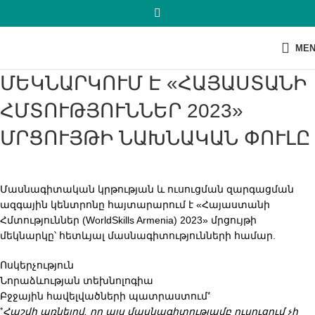
ME
ՄԵԿՆԱՐԿՈՒՄ Է «ՀԱՅԱՍՏԱՆԻ
ՀՄՏՈՒԹՅՈՒՆՆԵՐ 2023»
ՄՐՑՈՒՅԹԻ ՆԱԽՆԱԿԱՆ ՓՈՒԼԸ
Մասնագիտական կրթության և ուսուցման զարգացման
ազգային կենտրոնը հայտարարում է «Հայաստանի
Հմտություններ (WorldSkills Armenia) 2023» մրցույթի
մեկնարկը՝ հետևյալ մասնագիտությունների համար.
Ոսկերչություն
Նորաձևության տեխնոլոգիա
Բջջային հավելվածների պատրաստում
*
Հաշվի առնելով, որ այս մասնագիտությամբ ուսուցում չի
*