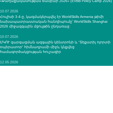
«Քաղաքականության ճամբար 2026» (EVBB Policy Camp 2026)
10.07.2026
Հուլիսի 3-4-ը, կազմակերպվել էր WorldSkills Armenia թիմի
նախապատրաստական հանդիպումը՝ WorldSkills Shanghai
2026 միջազգային մցույթին ընդառաջ:
10.07.2026
ՄԿՈՒ զարգացման ազգային կենտրոնի և “Տեքստիլ ոլորտի
օպերատոր” հիմնադրամի միջև կնքվեց
համագործակցության հուշագիր
12.05.2026
ԿՈՆՏԱԿՏՆԵՐ
ՀՀ, ք.Երևան, 0005 Տիգրան Մեծ 67
(+374)33 572 107
mkuzakinfo@gmail.com