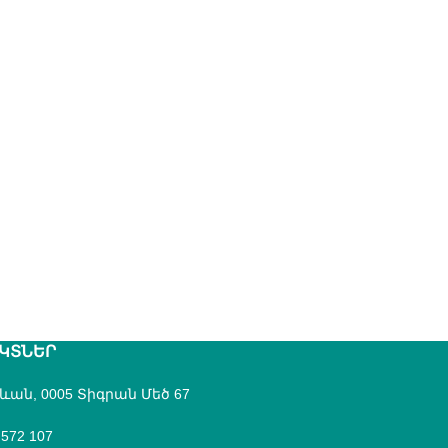
ԿՏՆԵՐ
րևան, 0005 Տիգրան Մեծ 67
 572 107