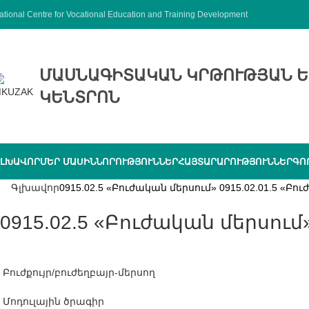
ational Centre for Vocational Education and Training Development
ՄԱՍՆԱԳԻՏԱԿԱՆ ԿՐԹՈՒԹՅԱՆ Ե
ԿԵՆՏՐՈՆ
ԼԽԱՎՈՐ
ՄԵՐ ՄԱՍԻՆ
ՆՈՐՈՒԹՅՈՒՆՆԵՐ
ՀԱՅՏԱՐԱՐՈՒԹՅՈՒՆՆԵՐ
ԳՈ
Գլխավոր
0915.02.5 «Բուժական մերսում» 0915.02.01.5 «Բու
0915.02.5 «Բուժական մերսում
Բուժքույր/բուժեղբայր-մերսող
Մոդուլային ծրագիր