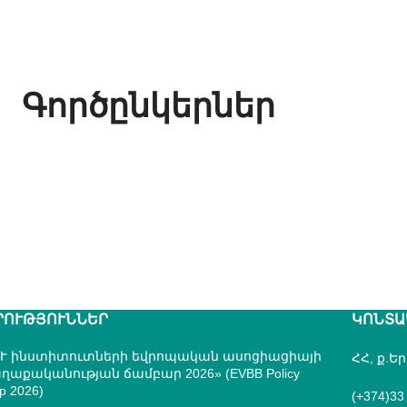
Գործընկերներ
ՐՈՒԹՅՈՒՆՆԵՐ
ԿՈՆՏԱ
Ւ ինստիտուտների եվրոպական ասոցիացիայի
ՀՀ, ք.Ե
ղաքականության ճամբար 2026» (EVBB Policy
p 2026)
(+374)33