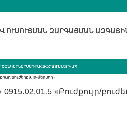
Վ ՈՒՍՈՒՑՄԱՆ ԶԱՐԳԱՑՄԱՆ ԱԶԳԱՅԻ
ՐԾԸՆԿԵՐՆԵՐ
ՄԵԴԻԱ
ՀՏՀ
ՀՂՈՒՄՆԵՐ
ԿԱՊ
ժքույր/բուժեղբայր-մերսող»
» 0915.02.01.5 «Բուժքույր/բուժ