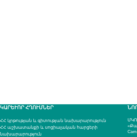
ԿԱՐԵՒՈՐ ՀՂՈՒՄՆԵՐ
ՆՈ
ՄԿՈ
ՀՀ կրթության և գիտության նախարարություն
«Քա
ՀՀ աշխատանքի և սոցիալական հարցերի
Cam
նախարարություն