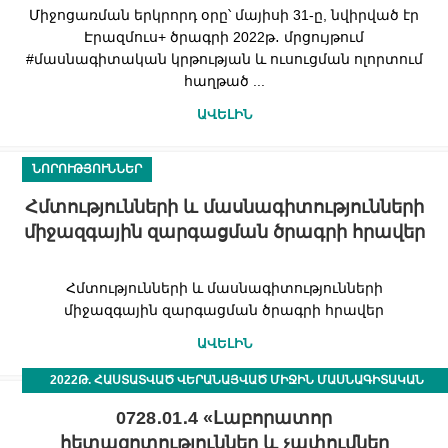
Միջոցառման երկրորդ օրը՝ մայիսի 31-ը, նվիրված էր
Էրազմուս+ ծրագրի 2022թ․ մրցույթում
#մասնագիտական կրթության և ուսուցման ոլորտում
հաղթած ...
ԱՎԵԼԻՆ
ՆՈՐՈՒԹՅՈՒՆՆԵՐ
Հմտությունների և մասնագիտությունների
միջազգային զարգացման ծրագրի հրավեր
Հմտությունների և մասնագիտությունների
միջազգային զարգացման ծրագրի հրավեր
ԱՎԵԼԻՆ
2022Թ. ՀԱՍՏԱՏՎԱԾ ՎԵՐԱՆԱՅՎԱԾ ՄԻՋԻՆ ՄԱՍՆԱԳԻՏԱԿԱՆ
ՊԵՏԱԿԱՆ ԿՐԹԱԿԱՆ ՉԱՓՈՐՈՇԻՉՆԵՐ, ՈՒՍՈՒՄՆԱԿԱՆ ՊԼԱՆՆԵՐ
0728․01․4 «Լաբորատոր
ԵՒ ՄՈԴՈՒԼԱՅԻՆ ԾՐԱԳՐԵՐ:
հետազոտություններ և չափումներ