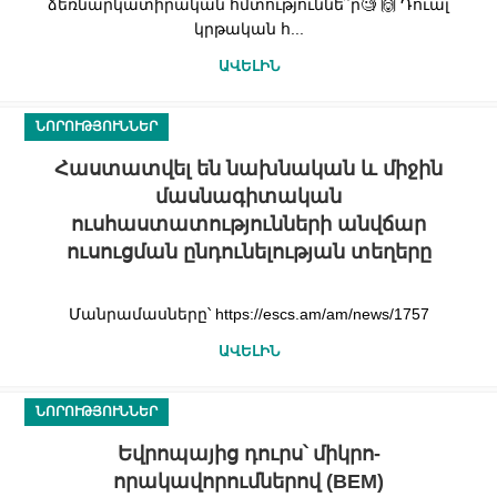
ձեռնարկատիրական հմտություննե՞ր🧐 🙌 Դուալ
կրթական հ...
ԱՎԵԼԻՆ
ՆՈՐՈՒԹՅՈՒՆՆԵՐ
Հաստատվել են նախնական և միջին
մասնագիտական
ուսհաստատությունների անվճար
ուսուցման ընդունելության տեղերը
Մանրամասները՝ https://escs.am/am/news/1757
ԱՎԵԼԻՆ
ՆՈՐՈՒԹՅՈՒՆՆԵՐ
Եվրոպայից դուրս՝ միկրո-
որակավորումներով (BEM)