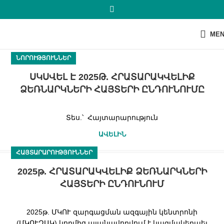
ME
ՆՈՐՈՒԹՅՈՒՆՆԵՐ
ՍԿՍՎԵԼ Է 2025Թ. ՀՐԱՏԱՐԱԿՎԵԼԻՔ
ՁԵՌՆԱՐԿՆԵՐԻ ՀԱՅՏԵՐԻ ԸՆԴՈՒՆՈՒՄԸ
Տես.՝ Հայտարարություն
ԱՎԵԼԻՆ
ՀԱՅՏԱՐԱՐՈՒԹՅՈՒՆՆԵՐ
2025թ. ՀՐԱՏԱՐԱԿՎԵԼԻՔ ՁԵՌՆԱՐԿՆԵՐԻ
ՀԱՅՏԵՐԻ ԸՆԴՈՒՆՈՒՄ
2025թ. ՄԿՈՒ զարգացման ազգային կենտրոնի
(ՄԿՈՒԶԱԿ) կողմից պլանավորվում է կազմակերպել