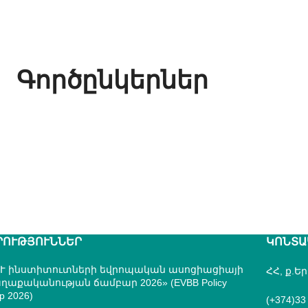
Գործընկերներ
ՐՈՒԹՅՈՒՆՆԵՐ
ԿՈՆՏԱ
Ւ ինստիտուտների եվրոպական ասոցիացիայի
ՀՀ, ք.Ե
ղաքականության ճամբար 2026» (EVBB Policy
p 2026)
(+374)33