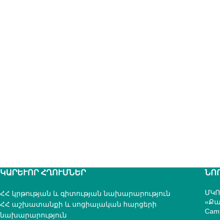
ԿԱՐԵՒՈՐ ՀՂՈՒՄՆԵՐ
ՆՈ
ՄԿՈ
ՀՀ կրթության և գիտության նախարարություն
«Քա
ՀՀ աշխատանքի և սոցիալական հարցերի
Cam
նախարարություն