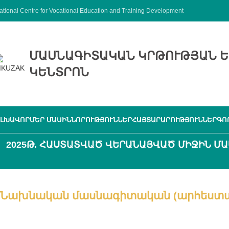
ational Centre for Vocational Education and Training Development
ՄԱՍՆԱԳԻՏԱԿԱՆ ԿՐԹՈՒԹՅԱՆ Ե
ԿԵՆՏՐՈՆ
ԼԽԱՎՈՐ
ՄԵՐ ՄԱՍԻՆ
ՆՈՐՈՒԹՅՈՒՆՆԵՐ
ՀԱՅՏԱՐԱՐՈՒԹՅՈՒՆՆԵՐ
ԳՈ
2025Թ. ՀԱՍՏԱՏՎԱԾ ՎԵՐԱՆԱՅՎԱԾ ՄԻՋԻՆ ՄԱ
Նախնական մասնագիտական (արհեստագ