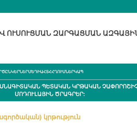
Վ ՈՒՍՈՒՑՄԱՆ ԶԱՐԳԱՑՄԱՆ ԱԶԳԱՅԻ
ՐԾԸՆԿԵՐՆԵՐ
ՄԵԴԻԱ
ՀՏՀ
ՀՂՈՒՄՆԵՐ
ԿԱՊ
ՍՆԱԳԻՏԱԿԱՆ ՊԵՏԱԿԱՆ ԿՐԹԱԿԱՆ ՉԱՓՈՐՈՇԻՉՆԵ
ՈԴՈՒԼԱՅԻՆ ԾՐԱԳՐԵՐ:
ործական) կրթություն