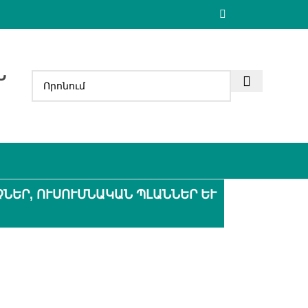
Ն
Ր, ՈՒՍՈՒՄՆԱԿԱՆ ՊԼԱՆՆԵՐ ԵՒ Մ