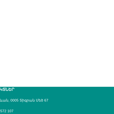
ԿՏՆԵՐ
րևան, 0005 Տիգրան Մեծ 67
 572 107