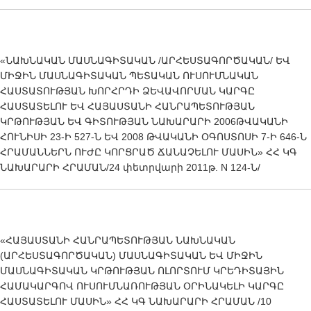
«ՆԱԽՆԱԿԱՆ ՄԱՍՆԱԳԻՏԱԿԱՆ /ԱՐՀԵՍՏԱԳՈՐԾԱԿԱՆ/ ԵՎ
ՄԻՋԻՆ ՄԱՍՆԱԳԻՏԱԿԱՆ ՊԵՏԱԿԱՆ ՈՒՍՈՒՄՆԱԿԱՆ
ՀԱՍՏԱՏՈՒԹՅԱՆ ԽՈՐՀՐԴԻ ՁԵՎԱՎՈՐՄԱՆ ԿԱՐԳԸ
ՀԱՍՏԱՏԵԼՈՒ ԵՎ ՀԱՅԱՍՏԱՆԻ ՀԱՆՐԱՊԵՏՈՒԹՅԱՆ
ԿՐԹՈՒԹՅԱՆ ԵՎ ԳԻՏՈՒԹՅԱՆ ՆԱԽԱՐԱՐԻ 2006ԹՎԱԿԱՆԻ
ՀՈՒՆԻՍԻ 23-Ի 527-Ն ԵՎ 2008 ԹՎԱԿԱՆԻ ՕԳՈՍՏՈՍԻ 7-Ի 646-Ն
ՀՐԱՄԱՆՆԵՐՆ ՈՒԺԸ ԿՈՐՑՐԱԾ ՃԱՆԱՉԵԼՈՒ ՄԱՍԻՆ» ՀՀ ԿԳ
ՆԱԽԱՐԱՐԻ ՀՐԱՄԱՆ/24 փետրվարի 2011թ. N 124-Ն/
«ՀԱՅԱՍՏԱՆԻ ՀԱՆՐԱՊԵՏՈՒԹՅԱՆ ՆԱԽՆԱԿԱՆ
(ԱՐՀԵՍՏԱԳՈՐԾԱԿԱՆ) ՄԱՍՆԱԳԻՏԱԿԱՆ ԵՎ ՄԻՋԻՆ
ՄԱՍՆԱԳԻՏԱԿԱՆ ԿՐԹՈՒԹՅԱՆ ՈԼՈՐՏՈՒՄ ԿՐԵԴԻՏԱՅԻՆ
ՀԱՄԱԿԱՐԳՈՎ ՈՒՍՈՒՄՆԱՌՈՒԹՅԱՆ ՕՐԻՆԱԿԵԼԻ ԿԱՐԳԸ
ՀԱՍՏԱՏԵԼՈՒ ՄԱՍԻՆ» ՀՀ ԿԳ ՆԱԽԱՐԱՐԻ ՀՐԱՄԱՆ /10