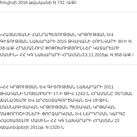
հուլիսի 2016 թվականի N 732 -Ա/Ք/
«ՀԱՅԱՍՏԱՆԻ ՀԱՆՐԱՊԵՏՈՒԹՅԱՆ ԿՐԹՈՒԹՅԱՆ ԵՎ
ԳԻՏՈՒԹՅԱՆ ՆԱԽԱՐԱՐԻ 2015 ԹՎԱԿԱՆԻ ՀՈՒՆՎԱՐԻ 30-Ի N
38-Ա/Ք ՀՐԱՄԱՆՈՒՄ ՓՈՓՈԽՈՒԹՅՈՒՆՆԵՐ ԿԱՏԱՐԵԼՈՒ
ՄԱՍԻՆ» ՀՀ ԿԳ ՆԱԽԱՐԱՐԻ ՀՐԱՄԱՆ/13.11.2015թ. N 958-Ա/Ք /
«ՀՀ ԿՐԹՈՒԹՅԱՆ ԵՎ ԳԻՏՈՒԹՅԱՆ ՆԱԽԱՐԱՐԻ 2011
ԹՎԱԿԱՆԻ ՆՈՅԵՄԲԵՐԻ 17-Ի ԹԻՎ 1243-Ն ՀՐԱՄԱՆԸ ՉԵՂՅԱԼ
ՃԱՆԱՉԵԼՈՒ ԵՎ ԱՐՀԵՍՏԱԳՈՐԾԱԿԱՆ ԵՎ ՄԻՋԻՆ
ՄԱՍՆԱԳԻՏԱԿԱՆ ԿՐԹՈՒԹՅԱՆ ՊԵՏԱԿԱՆ ԿՐԹԱԿԱՆ
ՉԱՓՈՐՈՇԻՉՆԵՐԻ ՓՈՐՁԱՐԿՄԱՆ ԵՎ ՆԵՐԴՐՄԱՆ ԿԱՐԳԸ
ՀԱՍՏԱՏԵԼՈՒ ՄԱՍԻՆ» ՀՀ ԿԳ ՆԱԽԱՐԱՐԻ ՀՐԱՄԱՆ/ 22
դեկտեմբերի 2011թ. N 1320-Ն