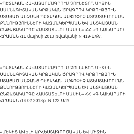
«ՊԵՏԱԿԱՆ ՀԱՎԱՏԱՐՄԱԳՐՈՒՄ ՉՈՒՆԵՑՈՂ ՄԻՋԻՆ
ՄԱՍՆԱԳԻՏԱԿԱՆ ԿՐԹԱԿԱՆ ԾՐԱԳՐՈՎ ԿՐԹՈՒԹՅՈՒՆ
ՍՏԱՑԱԾ ԱՆՁԱՆՑ ՊԵՏԱԿԱՆ ԱՄՓՈՓԻՉ ԱՏԵՍՏԱՎՈՐՄԱՆ
ՔՆՆՈՒԹՅՈՒՆՆԵՐԻ ԿԱԶՄԱԿԵՐՊՄԱՆ ԵՎ ԱՆՑԿԱՑՄԱՆ
ԸՆԹԱՑԱԿԱՐԳԸ ՀԱՍՏԱՏԵԼՈՒ ՄԱՍԻՆ» ՀՀ ԿԳ ՆԱԽԱՐԱՐԻ
ՀՐԱՄԱՆ /11 մայիսի 2013 թվականի N 419-Ա/Ք/.
«ՊԵՏԱԿԱՆ ՀԱՎԱՏԱՐՄԱԳՐՈՒՄ ՉՈՒՆԵՑՈՂ ՄԻՋԻՆ
ՄԱՍՆԱԳԻՏԱԿԱՆ ԿՐԹԱԿԱՆ ԾՐԱԳՐՈՎ ԿՐԹՈՒԹՅՈՒՆ
ՍՏԱՑԱԾ ԱՆՁԱՆՑ ՊԵՏԱԿԱՆ ԱՄՓՈՓԻՉ ԱՏԵՍՏԱՎՈՐՄԱՆ
ՔՆՆՈՒԹՅՈՒՆՆԵՐԻ ԿԱԶՄԱԿԵՐՊՄԱՆ ԵՎ ԱՆՑԿԱՑՄԱՆ
ԸՆԹԱՑԱԿԱՐԳԸ ՀԱՍՏԱՏԵԼՈՒ ՄԱՍԻՆ» ՀՀ ԿԳ ՆԱԽԱՐԱՐԻ
ՀՐԱՄԱՆ /14.02.2018թ. N 122-Ա/2/
«ՄԵԿԻՑ ԱՎԵԼԻ ԱՐՀԵՍՏԱԳՈՐԾԱԿԱՆ ԵՎ ՄԻՋԻՆ