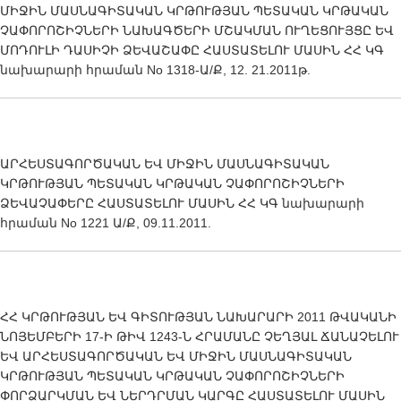
ՄԻՋԻՆ ՄԱՍՆԱԳԻՏԱԿԱՆ ԿՐԹՈՒԹՅԱՆ ՊԵՏԱԿԱՆ ԿՐԹԱԿԱՆ
ՉԱՓՈՐՈՇԻՉՆԵՐԻ ՆԱԽԱԳԾԵՐԻ ՄՇԱԿՄԱՆ ՈՒՂԵՑՈՒՅՑԸ ԵՎ
ՄՈԴՈՒԼԻ ԴԱՍԻՉԻ ՁԵՎԱՇԱՓԸ ՀԱՍՏԱՏԵԼՈՒ ՄԱՍԻՆ ՀՀ ԿԳ
նախարարի հրաման No 1318-Ա/Ք, 12. 21.2011թ.
ԱՐՀԵՍՏԱԳՈՐԾԱԿԱՆ ԵՎ ՄԻՋԻՆ ՄԱՍՆԱԳԻՏԱԿԱՆ
ԿՐԹՈՒԹՅԱՆ ՊԵՏԱԿԱՆ ԿՐԹԱԿԱՆ ՉԱՓՈՐՈՇԻՉՆԵՐԻ
ՁԵՎԱՉԱՓԵՐԸ ՀԱՍՏԱՏԵԼՈՒ ՄԱՍԻՆ ՀՀ ԿԳ նախարարի
հրաման No 1221 Ա/Ք, 09.11.2011.
ՀՀ ԿՐԹՈՒԹՅԱՆ ԵՎ ԳԻՏՈՒԹՅԱՆ ՆԱԽԱՐԱՐԻ 2011 ԹՎԱԿԱՆԻ
ՆՈՅԵՄԲԵՐԻ 17-Ի ԹԻՎ 1243-Ն ՀՐԱՄԱՆԸ ՉԵՂՅԱԼ ՃԱՆԱՉԵԼՈՒ
ԵՎ ԱՐՀԵՍՏԱԳՈՐԾԱԿԱՆ ԵՎ ՄԻՋԻՆ ՄԱՍՆԱԳԻՏԱԿԱՆ
ԿՐԹՈՒԹՅԱՆ ՊԵՏԱԿԱՆ ԿՐԹԱԿԱՆ ՉԱՓՈՐՈՇԻՉՆԵՐԻ
ՓՈՐՁԱՐԿՄԱՆ ԵՎ ՆԵՐԴՐՄԱՆ ԿԱՐԳԸ ՀԱՍՏԱՏԵԼՈՒ ՄԱՍԻՆ