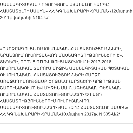
ՄԱՍՆԱԳԻՏԱԿԱՆ ԿՐԹՈՒԹՅՈՒՆ ՍՏԱՆԱԼՈՒ ԿԱՐԳԸ
ՀԱՍՏԱՏԵԼՈՒ ՄԱՍԻՆ» ՀՀ ԿԳ ՆԱԽԱՐԱՐԻ ՀՐԱՄԱՆ /12մարտի
2011թվականի N194-Ն/
«ԲԱՐՁՐԱԳՈՒՅՆ ՈՒՍՈՒՄՆԱԿԱՆ ՀԱՍՏԱՏՈՒԹՅՈՒՆՆԵՐԻ,
ՆՐԱՆՑՈՒՄ ՈՒՍՈՒՑԱՆՎՈՂ ՄԱՍՆԱԳԻՏՈՒԹՅՈՒՆՆԵՐԻ ԵՎ
ՏԵՂԵՐԻ, ՈՐՈՆՑ ԳԾՈՎ ԹՈՒՅԼԱՏՐՎՈՒՄ Է 2017-2018
ՈՒՍՈՒՄՆԱԿԱՆ ՏԱՐՈՒՄ ՄԻՋԻՆ ՄԱՍՆԱԳԻՏԱԿԱՆ ՊԵՏԱԿԱՆ
ՈՒՍՈՒՄՆԱԿԱՆ ՀԱՍՏԱՏՈՒԹՅՈՒՆՆԵՐԻ ԲԱՐՁՐ
ԱՌԱՋԱԴԻՄՈՒԹՅԱՄԲ ՇՐՋԱՆԱՎԱՐՏՆԵՐԻ ԿՐԹՈՒԹՅԱՆ
ՇԱՐՈՒՆԱԿՈՒՄԸ ԵՎ ՄԻՋԻՆ ՄԱՍՆԱԳԻՏԱԿԱՆ ՊԵՏԱԿԱՆ
ՈՒՍՈՒՄՆԱԿԱՆ ՀԱՍՏԱՏՈՒԹՅՈՒՆՆԵՐԻ ԵՎ ԱՅԴ
ՀԱՍՏԱՏՈՒԹՅՈՒՆՆԵՐՈՒՄ ՈՒՍՈՒՑԱՆՎՈՂ
ՄԱՍՆԱԳԻՏՈՒԹՅՈՒՆՆԵՐԻ ՑԱՆԿԵՐԸ ՀԱՍՏԱՏԵԼՈՒ ՄԱՍԻՆ»
ՀՀ ԿԳ ՆԱԽԱՐԱՐԻ ՀՐԱՄԱՆ/10.մայիսի 2017թ. N 505-Ա/2/