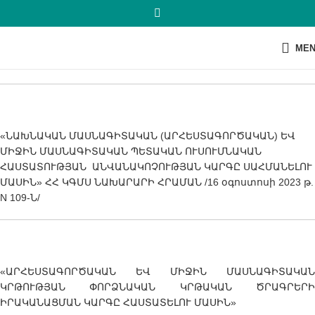
ME
«ՆԱԽՆԱԿԱՆ ՄԱՍՆԱԳԻՏԱԿԱՆ (ԱՐՀԵՍՏԱԳՈՐԾԱԿԱՆ) ԵՎ
ՄԻՋԻՆ ՄԱՍՆԱԳԻՏԱԿԱՆ ՊԵՏԱԿԱՆ ՈՒՍՈՒՄՆԱԿԱՆ
ՀԱՍՏԱՏՈՒԹՅԱՆ ԱՆՎԱՆԱԿՈՉՈՒԹՅԱՆ ԿԱՐԳԸ ՍԱՀՄԱՆԵԼՈՒ
ՄԱՍԻՆ» ՀՀ ԿԳՄՍ ՆԱԽԱՐԱՐԻ ՀՐԱՄԱՆ /16 օգոստոսի 2023 թ.
N 109-Ն/
«ԱՐՀԵՍՏԱԳՈՐԾԱԿԱՆ ԵՎ ՄԻՋԻՆ ՄԱՍՆԱԳԻՏԱԿԱՆ
ԿՐԹՈՒԹՅԱՆ ՓՈՐՁՆԱԿԱՆ ԿՐԹԱԿԱՆ ԾՐԱԳՐԵՐԻ
ԻՐԱԿԱՆԱՑՄԱՆ ԿԱՐԳԸ ՀԱՍՏԱՏԵԼՈՒ ՄԱՍԻՆ»