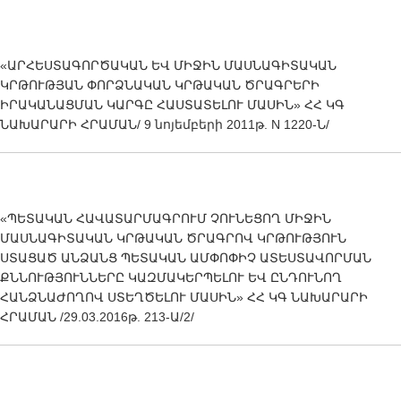
«ԱՐՀԵՍՏԱԳՈՐԾԱԿԱՆ ԵՎ ՄԻՋԻՆ ՄԱՍՆԱԳԻՏԱԿԱՆ
ԿՐԹՈՒԹՅԱՆ ՓՈՐՁՆԱԿԱՆ ԿՐԹԱԿԱՆ ԾՐԱԳՐԵՐԻ
ԻՐԱԿԱՆԱՑՄԱՆ ԿԱՐԳԸ ՀԱՍՏԱՏԵԼՈՒ ՄԱՍԻՆ» ՀՀ ԿԳ
ՆԱԽԱՐԱՐԻ ՀՐԱՄԱՆ/ 9 նոյեմբերի 2011թ. N 1220-Ն/
«ՊԵՏԱԿԱՆ ՀԱՎԱՏԱՐՄԱԳՐՈՒՄ ՉՈՒՆԵՑՈՂ ՄԻՋԻՆ
ՄԱՍՆԱԳԻՏԱԿԱՆ ԿՐԹԱԿԱՆ ԾՐԱԳՐՈՎ ԿՐԹՈՒԹՅՈՒՆ
ՍՏԱՑԱԾ ԱՆՁԱՆՑ ՊԵՏԱԿԱՆ ԱՄՓՈՓԻՉ ԱՏԵՍՏԱՎՈՐՄԱՆ
ՔՆՆՈՒԹՅՈՒՆՆԵՐԸ ԿԱԶՄԱԿԵՐՊԵԼՈՒ ԵՎ ԸՆԴՈՒՆՈՂ
ՀԱՆՁՆԱԺՈՂՈՎ ՍՏԵՂԾԵԼՈՒ ՄԱՍԻՆ» ՀՀ ԿԳ ՆԱԽԱՐԱՐԻ
ՀՐԱՄԱՆ /29.03.2016թ. 213-Ա/2/