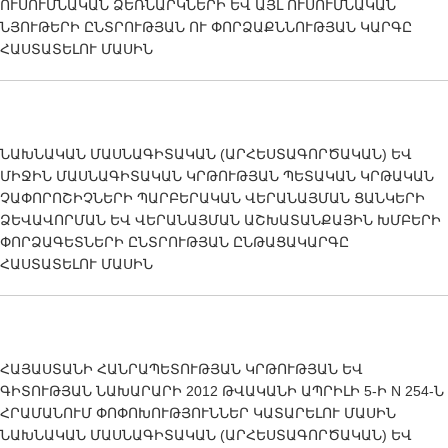
ՈՒՍՈՒՄՆԱԿԱՆ ՁԵՌՆԱՐԿՆԵՐԻ ԵՎ ԱՅԼ ՈՒՍՈՒՄՆԱԿԱՆ
ՆՅՈՒԹԵՐԻ ԸՆՏՐՈՒԹՅԱՆ ՈՒ ՓՈՐՁԱՔՆՆՈՒԹՅԱՆ ԿԱՐԳԸ
ՀԱՍՏԱՏԵԼՈՒ ՄԱՍԻՆ
ՆԱԽՆԱԿԱՆ ՄԱՍՆԱԳԻՏԱԿԱՆ (ԱՐՀԵՍՏԱԳՈՐԾԱԿԱՆ) ԵՎ
ՄԻՋԻՆ ՄԱՍՆԱԳԻՏԱԿԱՆ ԿՐԹՈՒԹՅԱՆ ՊԵՏԱԿԱՆ ԿՐԹԱԿԱՆ
ՉԱՓՈՐՈՇԻՉՆԵՐԻ ՊԱՐԲԵՐԱԿԱՆ ՎԵՐԱՆԱՅՄԱՆ ՑԱՆԿԵՐԻ
ՁԵՎԱՎՈՐՄԱՆ ԵՎ ՎԵՐԱՆԱՅՄԱՆ ԱՇԽԱՏԱՆՔԱՅԻՆ ԽՄԲԵՐԻ
ՓՈՐՁԱԳԵՏՆԵՐԻ ԸՆՏՐՈՒԹՅԱՆ ԸՆԹԱՑԱԿԱՐԳԸ
ՀԱՍՏԱՏԵԼՈՒ ՄԱՍԻՆ
ՀԱՅԱՍՏԱՆԻ ՀԱՆՐԱՊԵՏՈՒԹՅԱՆ ԿՐԹՈՒԹՅԱՆ ԵՎ
ԳԻՏՈՒԹՅԱՆ ՆԱԽԱՐԱՐԻ 2012 ԹՎԱԿԱՆԻ ԱՊՐԻԼԻ 5-Ի N 254-Ն
ՀՐԱՄԱՆՈՒՄ ՓՈՓՈԽՈՒԹՅՈՒՆՆԵՐ ԿԱՏԱՐԵԼՈՒ ՄԱՍԻՆ
ՆԱԽՆԱԿԱՆ ՄԱՍՆԱԳԻՏԱԿԱՆ (ԱՐՀԵՍՏԱԳՈՐԾԱԿԱՆ) ԵՎ