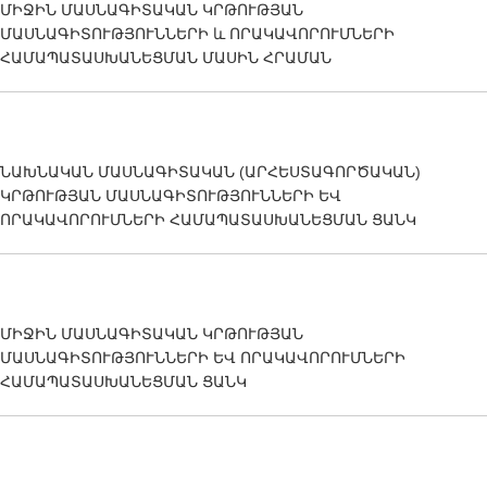
ՄԻՋԻՆ ՄԱՍՆԱԳԻՏԱԿԱՆ ԿՐԹՈՒԹՅԱՆ
ՄԱՍՆԱԳԻՏՈՒԹՅՈՒՆՆԵՐԻ և ՈՐԱԿԱՎՈՐՈՒՄՆԵՐԻ
ՀԱՄԱՊԱՏԱՍԽԱՆԵՑՄԱՆ ՄԱՍԻՆ ՀՐԱՄԱՆ
ՆԱԽՆԱԿԱՆ ՄԱՍՆԱԳԻՏԱԿԱՆ (ԱՐՀԵՍՏԱԳՈՐԾԱԿԱՆ)
ԿՐԹՈՒԹՅԱՆ ՄԱՍՆԱԳԻՏՈՒԹՅՈՒՆՆԵՐԻ ԵՎ
ՈՐԱԿԱՎՈՐՈՒՄՆԵՐԻ ՀԱՄԱՊԱՏԱՍԽԱՆԵՑՄԱՆ ՑԱՆԿ
ՄԻՋԻՆ ՄԱՍՆԱԳԻՏԱԿԱՆ ԿՐԹՈՒԹՅԱՆ
ՄԱՍՆԱԳԻՏՈՒԹՅՈՒՆՆԵՐԻ ԵՎ ՈՐԱԿԱՎՈՐՈՒՄՆԵՐԻ
ՀԱՄԱՊԱՏԱՍԽԱՆԵՑՄԱՆ ՑԱՆԿ