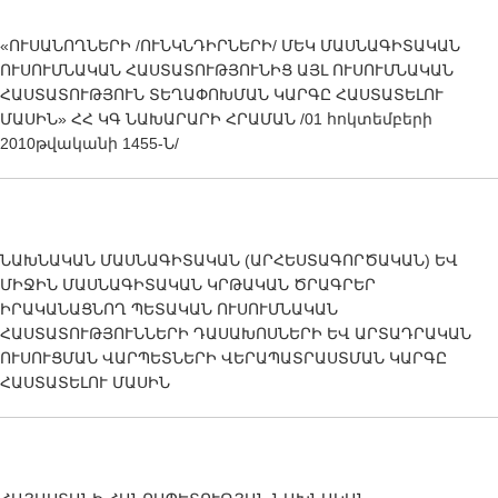
«ՈՒՍԱՆՈՂՆԵՐԻ /ՈՒՆԿՆԴԻՐՆԵՐԻ/ ՄԵԿ ՄԱՍՆԱԳԻՏԱԿԱՆ
ՈՒՍՈՒՄՆԱԿԱՆ ՀԱՍՏԱՏՈՒԹՅՈՒՆԻՑ ԱՅԼ ՈՒՍՈՒՄՆԱԿԱՆ
ՀԱՍՏԱՏՈՒԹՅՈՒՆ ՏԵՂԱՓՈԽՄԱՆ ԿԱՐԳԸ ՀԱՍՏԱՏԵԼՈՒ
ՄԱՍԻՆ» ՀՀ ԿԳ ՆԱԽԱՐԱՐԻ ՀՐԱՄԱՆ /01 հոկտեմբերի
2010թվականի 1455-Ն/
ՆԱԽՆԱԿԱՆ ՄԱՍՆԱԳԻՏԱԿԱՆ (ԱՐՀԵՍՏԱԳՈՐԾԱԿԱՆ) ԵՎ
ՄԻՋԻՆ ՄԱՍՆԱԳԻՏԱԿԱՆ ԿՐԹԱԿԱՆ ԾՐԱԳՐԵՐ
ԻՐԱԿԱՆԱՑՆՈՂ ՊԵՏԱԿԱՆ ՈՒՍՈՒՄՆԱԿԱՆ
ՀԱՍՏԱՏՈՒԹՅՈՒՆՆԵՐԻ ԴԱՍԱԽՈՍՆԵՐԻ ԵՎ ԱՐՏԱԴՐԱԿԱՆ
ՈՒՍՈՒՑՄԱՆ ՎԱՐՊԵՏՆԵՐԻ ՎԵՐԱՊԱՏՐԱՍՏՄԱՆ ԿԱՐԳԸ
ՀԱՍՏԱՏԵԼՈՒ ՄԱՍԻՆ