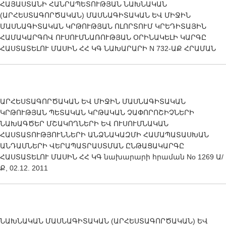
ՀԱՅԱՍՏԱՆԻ ՀԱՆՐԱՊԵՏՈՒԹՅԱՆ ՆԱԽՆԱԿԱՆ
(ԱՐՀԵՍՏԱԳՈՐԾԱԿԱՆ) ՄԱՍՆԱԳԻՏԱԿԱՆ ԵՎ ՄԻՋԻՆ
ՄԱՍՆԱԳԻՏԱԿԱՆ ԿՐԹՈՒԹՅԱՆ ՈԼՈՐՏՈՒՄ ԿՐԵԴԻՏԱՅԻՆ
ՀԱՄԱԿԱՐԳՈՎ ՈՒՍՈՒՄՆԱՌՈՒԹՅԱՆ ՕՐԻՆԱԿԵԼԻ ԿԱՐԳԸ
ՀԱՍՏԱՏԵԼՈՒ ՄԱՍԻՆ ՀՀ ԿԳ ՆԱԽԱՐԱՐԻ N 732-ԱՔ ՀՐԱՄԱՆ
ԱՐՀԵՍՏԱԳՈՐԾԱԿԱՆ ԵՎ ՄԻՋԻՆ ՄԱՍՆԱԳԻՏԱԿԱՆ
ԿՐԹՈՒԹՅԱՆ ՊԵՏԱԿԱՆ ԿՐԹԱԿԱՆ ՉԱՓՈՐՈՇԻՉՆԵՐԻ
ՆԱԽԱԳԾԵՐ ՄՇԱԿՈՂՆԵՐԻ ԵՎ ՈՒՍՈՒՄՆԱԿԱՆ
ՀԱՍՏԱՏՈՒԹՅՈՒՆՆԵՐԻ ԱՆՁՆԱԿԱԶՄԻ ՀԱՄԱՊԱՏԱՍԽԱՆ
ԱՆԴԱՄՆԵՐԻ ՎԵՐԱՊԱՏՐԱՍՏՄԱՆ ԸՆԹԱՑԱԿԱՐԳԸ
ՀԱՍՏԱՏԵԼՈՒ ՄԱՍԻՆ ՀՀ ԿԳ նախարարի հրաման No 1269 Ա/
Ք, 02.12. 2011
ՆԱԽՆԱԿԱՆ ՄԱՍՆԱԳԻՏԱԿԱՆ (ԱՐՀԵՍՏԱԳՈՐԾԱԿԱՆ) ԵՎ