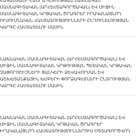
ՀԱՅԱՍՏԱՆԻ ՀԱՆՐԱՊԵՏՈՒԹՅԱՆ ՆԱԽՆԱԿԱՆ
ՄԱՍՆԱԳԻՏԱԿԱՆ (ԱՐՀԵՍՏԱԳՈՐԾԱԿԱՆ) ԵՎ ՄԻՋԻՆ
ՄԱՍՆԱԳԻՏԱԿԱՆ ԿՐԹԱԿԱՆ ԾՐԱԳՐԵՐ ԻՐԱԿԱՆԱՑՆՈՂ
ՈՒՍՈՒՄՆԱԿԱՆ ՀԱՍՏԱՏՈՒԹՅՈՒՆՆԵՐԻ ԸՆԴՈՒՆԵԼՈՒԹՅԱՆ
ԿԱՐԳԸ ՀԱՍՏԱՏԵԼՈՒ ՄԱՍԻՆ
ՆԱԽՆԱԿԱՆ ՄԱՍՆԱԳԻՏԱԿԱՆ (ԱՐՀԵՍՏԱԳՈՐԾԱԿԱՆ) ԵՎ
ՄԻՋԻՆ ՄԱՍՆԱԳԻՏԱԿԱՆ ԿՐԹՈՒԹՅԱՆ ՊԵՏԱԿԱՆ ԿՐԹԱԿԱՆ
ՉԱՓՈՐՈՇԻՉՆԵՐԻ ՑԱՆԿԵՐԻ ՁԵՎԱՎՈՐՄԱՆ ԵՎ
ԱՇԽԱՏԱՆՔԱՅԻՆ ԽՄԲԵՐԻ ՓՈՐՁԱԳԵՏՆԵՐԻ ԸՆՏՐՈՒԹՅԱՆ
ԿԱՐԳԸ ՀԱՍՏԱՏԵԼՈՒ ՄԱՍԻՆ
ՆԱԽՆԱԿԱՆ ՄԱՍՆԱԳԻՏԱԿԱՆ (ԱՐՀԵՍՏԱԳՈՐԾԱԿԱՆ) ԵՎ
ՄԻՋԻՆ ՄԱՍՆԱԳԻՏԱԿԱՆ ԿՐԹԱԿԱՆ ԾՐԱԳՐԵՐ
ԻՐԱԿԱՆԱՑՆՈՂ ՀԱՍՏԱՏՈՒԹՅՈՒՆՆԵՐՈՒՄ ՕԳՏԱԳՈՐԾՎՈՂ