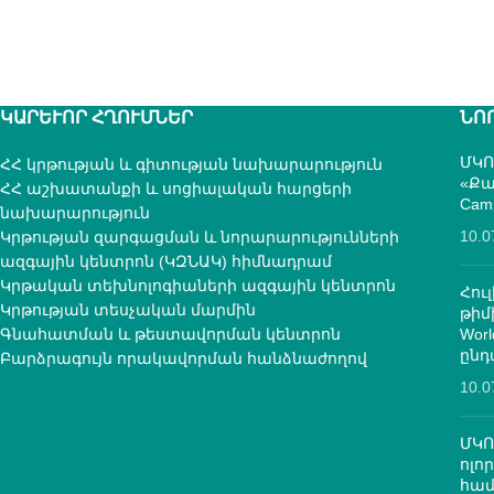
ԿԱՐԵՒՈՐ ՀՂՈՒՄՆԵՐ
ՆՈ
ՄԿՈ
ՀՀ կրթության և գիտության նախարարություն
«Քա
ՀՀ աշխատանքի և սոցիալական հարցերի
Cam
նախարարություն
10.0
Կրթության զարգացման և նորարարությունների
ազգային կենտրոն (ԿԶՆԱԿ) հիմնադրամ
Կրթական տեխնոլոգիաների ազգային կենտրոն
Հուլ
Կրթության տեսչական մարմին
թի
Գնահատման և թեստավորման կենտրոն
Worl
ընդ
Բարձրագույն որակավորման հանձնաժողով
10.0
ՄԿՈ
ոլո
համ