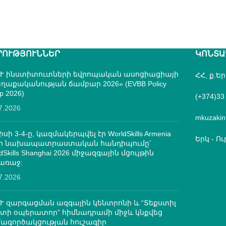
ՐՈՒԹՅՈՒՆՆԵՐ
ԿՈՆՏԱ
Ւ ինստիտուտների եվրոպական ասոցիացիայի
ՀՀ, ք.Ե
ղաքականության ճամբար 2026» (EVBB Policy
p 2026)
(+374)33
7.2026
mkuzakin
իսի 3-4-ը, կազմակերպվել էր WorldSkills Armenia
Երկ - Ուր
մի նախապատրաստական հանդիպումը՝
dSkills Shanghai 2026 միջազգային մցույթին
առաջ:
7.2026
Ւ զարգացման ազգային կենտրոնի և “Տեքստիլ
րտի օպերատոր” հիմնադրամի միջև կնքվեց
ագործակցության հուշագիր