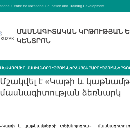
ational Centre for Vocational Education and Training Development
ՄԱՍՆԱԳԻՏԱԿԱՆ ԿՐԹՈՒԹՅԱՆ Ե
ԿԵՆՏՐՈՆ
ԼԽԱՎՈՐ
ՄԵՐ ՄԱՍԻՆ
ՆՈՐՈՒԹՅՈՒՆՆԵՐ
ՀԱՅՏԱՐԱՐՈՒԹՅՈՒՆՆԵՐ
ԳՈ
Մշակվել է «Կաթի և կաթնամթերքի տեխնոլոգիա»
մասնագիտության ձեռնարկ
«Կաթի և կաթնամթերքի տեխնոլոգիա» մասնագիտությ