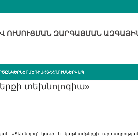
Վ ՈՒՍՈՒՑՄԱՆ ԶԱՐԳԱՑՄԱՆ ԱԶԳԱՅԻ
ՐԾԸՆԿԵՐՆԵՐ
ՄԵԴԻԱ
ՀՏՀ
ՀՂՈՒՄՆԵՐ
ԿԱՊ
ան «Տեխնոլոգ՝ կաթի և կաթնամթերքի արտադրությա