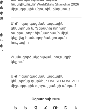
քի
հանդիպումը՝ WorldSkills Shanghai 2026
ան
միջազգային մցույթին ընդառաջ:
նի
ER
ՄԿՈՒ զարգացման ազգային
կենտրոնի և “Տեքստիլ ոլորտի
օպերատոր” հիմնադրամի միջև
քի
կնքվեց համագործակցության
ն»
հուշագիր
րի
 է
Համագործակցության հուշագրի
կնքում
ՄԿՈՒ զարգացման ազգային
կենտրոնը դարձել է UNESCO-UNEVOC
միջազգային գլոբալ ցանցի անդամ
Օգոստոսի 2026
Ե
Ե
Չ
Հ
ՈՒ
Շ
Կ