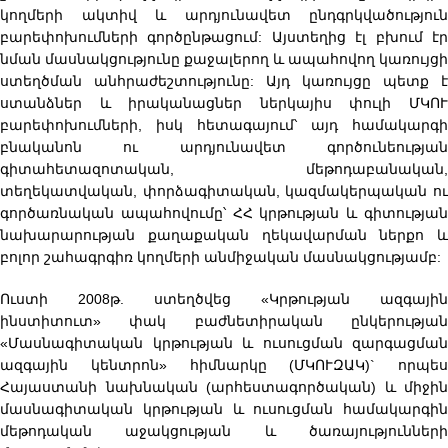
կողմերի ակտիվ և արդյունավետ ընդգրկվածություն
բարեփոխումների գործընթացում: Այստեղից էլ բխում էր
նման մասնակցությունը քաջալերող և ապահովող կառույցի
ստեղծման անհրաժեշտությունը: Այդ կառույցը պետք է
ստանձներ և իրականացներ ներկայիս փուլի ՄԿՈՒ
բարեփոխումների, իսկ հետագայում՝ այդ համակարգի
բնականոն ու արդյունավետ գործունեության
գիտահետազոտական, մեթոդաբանական,
տեղեկատվական, փորձագիտական, կազմակերպական ու
գործառնական ապահովումը՝ ՀՀ կրթության և գիտության
նախարարության քաղաքական ղեկավարման ներքո և
բոլոր շահագրգիռ կողմերի անմիջական մասնակցությամբ:
Ուստի 2008թ. ստեղծվեց «Կրթության ազգային
ինստիտուտ» փակ բաժնետիրական ընկերության
«Մասնագիտական կրթության և ուսուցման զարգացման
ազգային կենտրոն» հիմնարկը (ՄԿՈՒԶԱԿ)` որպես
Հայաստանի նախնական (արհեստագործական) և միջին
մասնագիտական կրթության և ուսուցման համակարգին
մեթոդական աջակցության և ծառայությունների