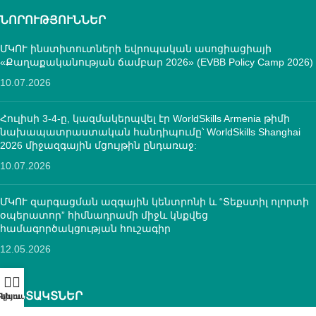
ՆՈՐՈՒԹՅՈՒՆՆԵՐ
ՄԿՈՒ ինստիտուտների եվրոպական ասոցիացիայի
«Քաղաքականության ճամբար 2026» (EVBB Policy Camp 2026)
10.07.2026
Հուլիսի 3-4-ը, կազմակերպվել էր WorldSkills Armenia թիմի
նախապատրաստական հանդիպումը՝ WorldSkills Shanghai
2026 միջազգային մցույթին ընդառաջ:
10.07.2026
ՄԿՈՒ զարգացման ազգային կենտրոնի և “Տեքստիլ ոլորտի
օպերատոր” հիմնադրամի միջև կնքվեց
համագործակցության հուշագիր
12.05.2026
ԿՈՆՏԱԿՏՆԵՐ