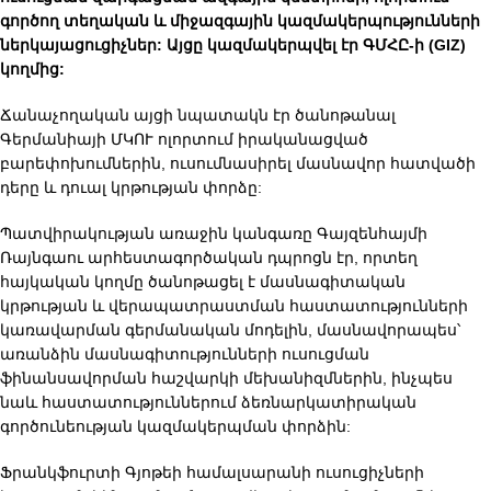
գործող տեղական և միջազգային կազմակերպությունների
ներկայացուցիչներ: Այցը կազմակերպվել էր ԳՄՀԸ-ի (GIZ)
կողմից:
Ճանաչողական այցի նպատակն էր ծանոթանալ
Գերմանիայի ՄԿՈՒ ոլորտում իրականացված
բարեփոխումներին, ուսումնասիրել մասնավոր հատվածի
դերը և դուալ կրթության փորձը:
Պատվիրակության առաջին կանգառը Գայզենհայմի
Ռայնգաու արհեստագործական դպրոցն էր, որտեղ
հայկական կողմը ծանոթացել է մասնագիտական
կրթության և վերապատրաստման հաստատությունների
կառավարման գերմանական մոդելին, մասնավորապես՝
առանձին մասնագիտությունների ուսուցման
ֆինանսավորման հաշվարկի մեխանիզմներին, ինչպես
նաև հաստատություններում ձեռնարկատիրական
գործունեության կազմակերպման փորձին:
Ֆրանկֆուրտի Գյոթեի համալսարանի ուսուցիչների