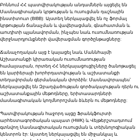
Բոննում ՀՀ պատվիրակության անդամներն այցելել են
Մասնագիտական կրթության և ուսուցման դաշնային
ինստիտուտ (BIBB): Այստեղ ներկայացվել են ոչ ֆորմալ
կրթության ճանաչման և վավերացման, գնահատման և
աուդիտի պլանավորման, ինչպես նաև ուսումնառության
վերջնարդյունքների վավերացման գործընթացները:
Ճանաչողական այց է կայացել նաև Մաննհայմի
Աշխատանքի կիրառական ուսումնառության
համալսարան, որտեղ ՀՀ ներկայացուցիչները ծանոթացել
են կարիերայի խորհրդատվության և աշխատանքի
տեղավորման գերմանական փորձին: Մասնավորապես՝
ներկայացվել են Զբաղվածության գործակալության դերն ու
աշխատանքային մեթոդները, երիտասարդների
մասնագիտական կողմնորոշման ձևերն ու մեթոդները:
Պատվիրակության հաջորդ այցը Ֆրանկֆուրտի
արհեստագործական պալատ (HWK) և Վեյթերշտադտում
գտնվող Մասնագիտական ուսուցման և տեխնոլոգիական
կենտրոն էր: Այստեղ ներկայացվել են միջանկյալ և