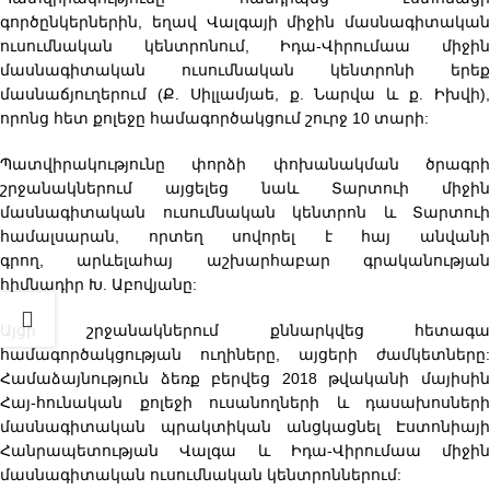
գործընկերներին, եղավ Վալգայի միջին մասնագիտական
ուսումնական կենտրոնում, Իդա-Վիրումաա միջին
մասնագիտական ուսումնական կենտրոնի երեք
մասնաճյուղերում (Ք. Սիլլամյաե, ք. Նարվա և ք. Իխվի),
որոնց հետ քոլեջը համագործակցում շուրջ 10 տարի:
Պատվիրակությունը փորձի փոխանակման ծրագրի
շրջանակներում այցելեց նաև Տարտուի միջին
մասնագիտական ուսումնական կենտրոն և Տարտուի
համալսարան, որտեղ սովորել է հայ անվանի
գրող, արևելահայ աշխարհաբար գրականության
հիմնադիր Խ. Աբովյանը:
Այցի շրջանակներում քննարկվեց հետագա
համագործակցության ուղիները, այցերի ժամկետները:
Համաձայնություն ձեռք բերվեց 2018 թվականի մայիսին
Հայ-հունական քոլեջի ուսանողների և դասախոսների
մասնագիտական պրակտիկան անցկացնել Էստոնիայի
Հանրապետության Վալգա և Իդա-Վիրումաա միջին
մասնագիտական ուսումնական կենտրոններում: