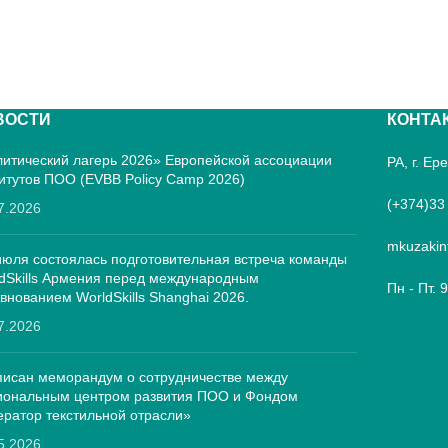
ВОСТИ
КОНТА
итический лагерь 2026» Европейской ассоциации
РА, г. Е
итутов ПОО (EVBB Policy Camp 2026)
(+374)33
7.2026
mkuzakin
июля состоялась подготовительная встреча команды
dSkills Армения перед международным
Пн - Пт. 
внованием WorldSkills Shanghai 2026.
7.2026
исан меморандум о сотрудничестве между
иональным центром развития ПОО и Фондом
ратор текстильной отрасли»
5.2026