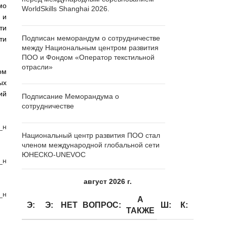
мо
WorldSkills Shanghai 2026.
 и
ти
Подписан меморандум о сотрудничестве
ти
между Национальным центром развития
ПОО и Фондом «Оператор текстильной
отрасли»
ом
ых
ий
Подписание Меморандума о
сотрудничестве
Национальный центр развития ПОО стал
членом международной глобальной сети
ЮНЕСКО-UNEVOC
август 2026 г.
А
Э:
Э:
НЕТ
ВОПРОС:
Ш:
К:
ТАКЖЕ