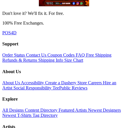
Don't love it? We'll fix it. For free.
100% Free Exchanges.
POS4D
Support
Order Status
Contact Us
Coupon Codes
FAQ
Free Shipping
Refunds & Returns
Shipping Info
Size Chart
About Us
About Us
Accessibility
Create a Dashery Store
Careers
Hire an
Artist
Social Responsibility
TeePublic Reviews
Explore
All Designs
Content Directory
Featured Artists
Newest Designers
Newest T-Shirts
Tag Directory
Artists