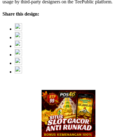
usage by third-party designers on the TeePublic platform.
Share this design: