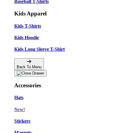
Baseball T-Shirts
Kids Apparel
Kids T-Shirts
Kids Hoodie
Kids Long Sleeve T-Shirt
Back To Menu
Accessories
Hats
New!
Stickers
Magnets