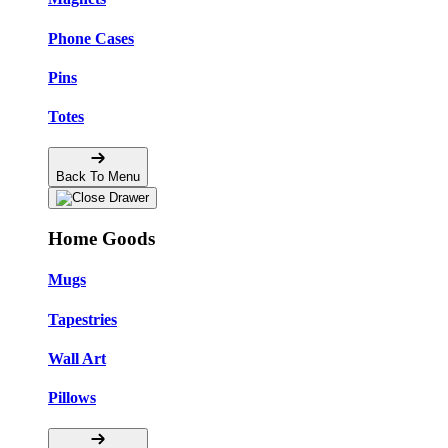
Phone Cases
Pins
Totes
Back To Menu
Home Goods
Mugs
Tapestries
Wall Art
Pillows