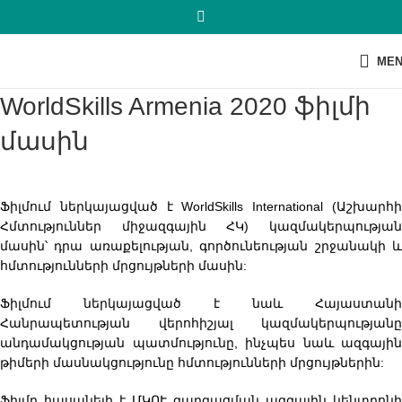
ME
WorldSkills Armenia 2020 ֆիլմի
մասին
Ֆիլմում ներկայացված է WorldSkills International (Աշխարհի
Հմտություններ միջազգային ՀԿ) կազմակերպության
մասին՝ դրա առաքելության, գործունեության շրջանակի և
հմտությունների մրցույթների մասին:
Ֆիլմում ներկայացված է նաև Հայաստանի
Հանրապետության վերոհիշյալ կազմակերպությանը
անդամակցության պատմությունը, ինչպես նաև ազգային
թիմերի մասնակցությունը հմտությունների մրցույթներին:
Ֆիլմը հասանելի է ՄԿՈՒ զարգացման ազգային կենտրոնի