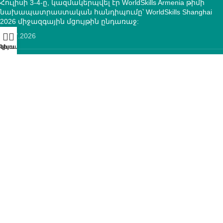
Հուլիսի 3-4-ը, կազմակերպվել էր WorldSkills Armenia թիմի
նախապատրաստական հանդիպումը՝ WorldSkills Shanghai
2026 միջազգային մցույթին ընդառաջ:
10.07.2026
ՄԿՈՒ զարգացման ազգային կենտրոնի և “Տեքստիլ ոլորտի
օպերատոր” հիմնադրամի միջև կնքվեց
համագործակցության հուշագիր
12.05.2026
ԿՈՆՏԱԿՏՆԵՐ
ՀՀ, ք.Երևան, 0005 Տիգրան Մեծ 67
(+374)33 572 107
mkuzakinfo@gmail.com
Երկ - Ուրբ: 9:00 - 18:00