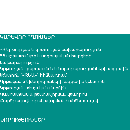
ԿԱՐԵՒՈՐ ՀՂՈՒՄՆԵՐ
ՀՀ կրթության և գիտության նախարարություն
ՀՀ աշխատանքի և սոցիալական հարցերի
նախարարություն
Կրթության զարգացման և նորարարությունների ազգային
կենտրոն (ԿԶՆԱԿ) հիմնադրամ
Կրթական տեխնոլոգիաների ազգային կենտրոն
Կրթության տեսչական մարմին
Գնահատման և թեստավորման կենտրոն
Բարձրագույն որակավորման հանձնաժողով
ՆՈՐՈՒԹՅՈՒՆՆԵՐ