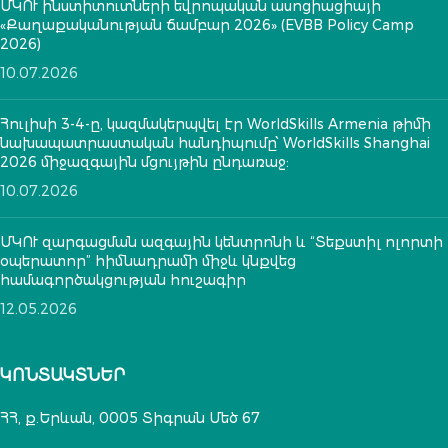
ՄԿՈՒ ինստիտուտների եվրոպական ասոցիացիայի
«Քաղաքականության ճամբար 2026» (EVBB Policy Camp
2026)
10.07.2026
Հուլիսի 3-4-ը, կազմակերպվել էր WorldSkills Armenia թիմի
նախապատրաստական հանդիպումը՝ WorldSkills Shanghai
2026 միջազգային մցույթին ընդառաջ:
10.07.2026
ՄԿՈՒ զարգացման ազգային կենտրոնի և “Տեքստիլ ոլորտի
օպերատոր” հիմնադրամի միջև կնքվեց
համագործակցության հուշագիր
12.05.2026
ԿՈՆՏԱԿՏՆԵՐ
ՀՀ, ք.Երևան, 0005 Տիգրան Մեծ 67