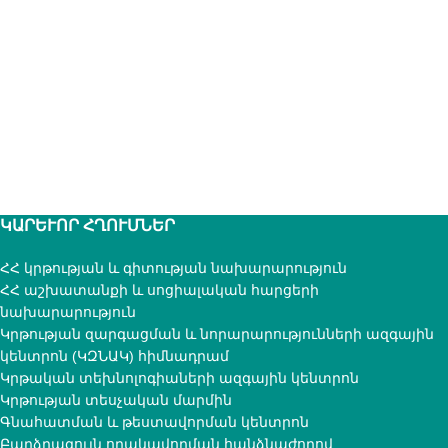
ԿԱՐԵՒՈՐ ՀՂՈՒՄՆԵՐ
ՀՀ կրթության և գիտության նախարարություն
ՀՀ աշխատանքի և սոցիալական հարցերի
նախարարություն
Կրթության զարգացման և նորարարությունների ազգային
կենտրոն (ԿԶՆԱԿ) հիմնադրամ
Կրթական տեխնոլոգիաների ազգային կենտրոն
Կրթության տեսչական մարմին
Գնահատման և թեստավորման կենտրոն
Բարձրագույն որակավորման հանձնաժողով