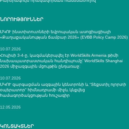
Բարձրագույն որակավորման հանձնաժողով
ՆՈՐՈՒԹՅՈՒՆՆԵՐ
ՄԿՈՒ ինստիտուտների եվրոպական ասոցիացիայի
«Քաղաքականության ճամբար 2026» (EVBB Policy Camp 2026)
10.07.2026
Հուլիսի 3-4-ը, կազմակերպվել էր WorldSkills Armenia թիմի
նախապատրաստական հանդիպումը՝ WorldSkills Shanghai
2026 միջազգային մցույթին ընդառաջ:
10.07.2026
ՄԿՈՒ զարգացման ազգային կենտրոնի և “Տեքստիլ ոլորտի
օպերատոր” հիմնադրամի միջև կնքվեց
համագործակցության հուշագիր
12.05.2026
ԿՈՆՏԱԿՏՆԵՐ