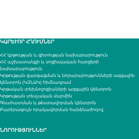
ԿԱՐԵՒՈՐ ՀՂՈՒՄՆԵՐ
ՀՀ կրթության և գիտության նախարարություն
ՀՀ աշխատանքի և սոցիալական հարցերի
նախարարություն
Կրթության զարգացման և նորարարությունների ազգային
կենտրոն (ԿԶՆԱԿ) հիմնադրամ
Կրթական տեխնոլոգիաների ազգային կենտրոն
Կրթության տեսչական մարմին
Գնահատման և թեստավորման կենտրոն
Բարձրագույն որակավորման հանձնաժողով
ՆՈՐՈՒԹՅՈՒՆՆԵՐ