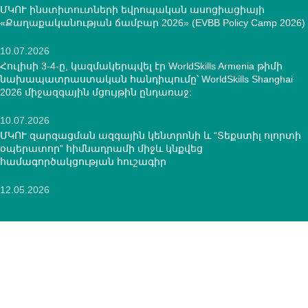
ՄԿՈՒ ինստիտուտների եվրոպական ասոցիացիայի
«Քաղաքականության ճամբար 2026» (EVBB Policy Camp 2026)
10.07.2026
Հուլիսի 3-4-ը, կազմակերպվել էր WorldSkills Armenia թիմի
նախապատրաստական հանդիպումը՝ WorldSkills Shanghai
2026 միջազգային մցույթին ընդառաջ:
10.07.2026
ՄԿՈՒ զարգացման ազգային կենտրոնի և “Տեքստիլ ոլորտի
օպերատոր” հիմնադրամի միջև կնքվեց
համագործակցության հուշագիր
12.05.2026
ԿՈՆՏԱԿՏՆԵՐ
ՀՀ, ք.Երևան, 0005 Տիգրան Մեծ 67
(+374)33 572 107