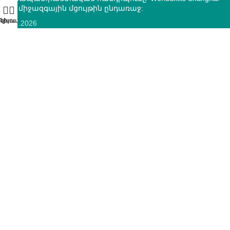
2026 միջազգային մցույթին ընդառաջ:
10.07.2026
ՄԿՈՒ զարգացման ազգային կենտրոնի և “Տեքստիլ ոլորտի
օպերատոր” հիմնադրամի միջև կնքվեց
համագործակցության հուշագիր
12.05.2026
ԿՈՆՏԱԿՏՆԵՐ
ՀՀ, ք.Երևան, 0005 Տիգրան Մեծ 67
(+374)33 572 107
mkuzakinfo@gmail.com
Երկ - Ուրբ: 9:00 - 18:00