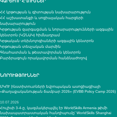
ԿԱՐԵՒՈՐ ՀՂՈՒՄՆԵՐ
ՀՀ կրթության և գիտության նախարարություն
ՀՀ աշխատանքի և սոցիալական հարցերի
նախարարություն
Կրթության զարգացման և նորարարությունների ազգային
կենտրոն (ԿԶՆԱԿ) հիմնադրամ
Կրթական տեխնոլոգիաների ազգային կենտրոն
Կրթության տեսչական մարմին
Գնահատման և թեստավորման կենտրոն
Բարձրագույն որակավորման հանձնաժողով
ՆՈՐՈՒԹՅՈՒՆՆԵՐ
ՄԿՈՒ ինստիտուտների եվրոպական ասոցիացիայի
«Քաղաքականության ճամբար 2026» (EVBB Policy Camp 2026)
10.07.2026
Հուլիսի 3-4-ը, կազմակերպվել էր WorldSkills Armenia թիմի
նախապատրաստական հանդիպումը՝ WorldSkills Shanghai