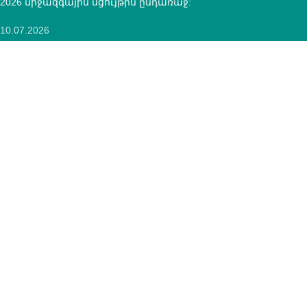
2026 միջազգային մցույթին ընդառաջ:
10.07.2026
ՄԿՈՒ զարգացման ազգային կենտրոնի և “Տեքստիլ ոլորտի
օպերատոր” հիմնադրամի միջև կնքվեց
համագործակցության հուշագիր
12.05.2026
ԿՈՆՏԱԿՏՆԵՐ
ՀՀ, ք.Երևան, 0005 Տիգրան Մեծ 67
(+374)33 572 107
mkuzakinfo@gmail.com
Երկ - Ուրբ: 9:00 - 18:00
Copyright
Mkuzak.am - All Rights Reserved.