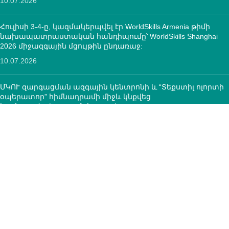
10.07.2026
Հուլիսի 3-4-ը, կազմակերպվել էր WorldSkills Armenia թիմի
նախապատրաստական հանդիպումը՝ WorldSkills Shanghai
2026 միջազգային մցույթին ընդառաջ:
10.07.2026
ՄԿՈՒ զարգացման ազգային կենտրոնի և “Տեքստիլ ոլորտի
օպերատոր” հիմնադրամի միջև կնքվեց
համագործակցության հուշագիր
12.05.2026
ԿՈՆՏԱԿՏՆԵՐ
ՀՀ, ք.Երևան, 0005 Տիգրան Մեծ 67
(+374)33 572 107
mkuzakinfo@gmail.com