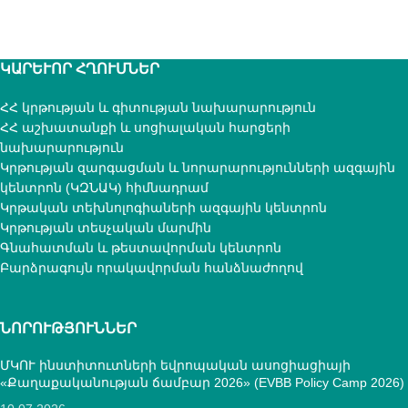
ԿԱՐԵՒՈՐ ՀՂՈՒՄՆԵՐ
ՀՀ կրթության և գիտության նախարարություն
ՀՀ աշխատանքի և սոցիալական հարցերի
նախարարություն
Կրթության զարգացման և նորարարությունների ազգային
կենտրոն (ԿԶՆԱԿ) հիմնադրամ
Կրթական տեխնոլոգիաների ազգային կենտրոն
Կրթության տեսչական մարմին
Գնահատման և թեստավորման կենտրոն
Բարձրագույն որակավորման հանձնաժողով
ՆՈՐՈՒԹՅՈՒՆՆԵՐ
ՄԿՈՒ ինստիտուտների եվրոպական ասոցիացիայի
«Քաղաքականության ճամբար 2026» (EVBB Policy Camp 2026)