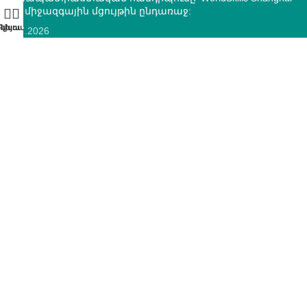
2026 միջազգային մցույթին ընդառաջ:
10.07.2026
ՄԿՈՒ զարգացման ազգային կենտրոնի և “Տեքստիլ ոլորտի
օպերատոր” հիմնադրամի միջև կնքվեց
համագործակցության հուշագիր
12.05.2026
ԿՈՆՏԱԿՏՆԵՐ
ՀՀ, ք.Երևան, 0005 Տիգրան Մեծ 67
(+374)33 572 107
mkuzakinfo@gmail.com
Երկ - Ուրբ: 9:00 - 18:00