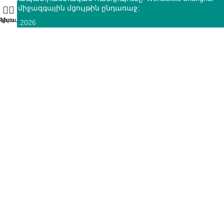
2026 միջազգային մցույթին ընդառաջ:
10.07.2026
ՄԿՈՒ զարգացման ազգային կենտրոնի և “Տեքստիլ ոլորտի
օպերատոր” հիմնադրամի միջև կնքվեց
համագործակցության հուշագիր
12.05.2026
ԿՈՆՏԱԿՏՆԵՐ
ՀՀ, ք.Երևան, 0005 Տիգրան Մեծ 67
(+374)33 572 107
mkuzakinfo@gmail.com
Երկ - Ուրբ: 9:00 - 18:00