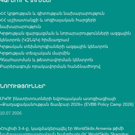
ԿԱՐԵՒՈՐ ՀՂՈՒՄՆԵՐ
ՀՀ կրթության և գիտության նախարարություն
ՀՀ աշխատանքի և սոցիալական հարցերի
նախարարություն
Կրթության զարգացման և նորարարությունների ազգային
կենտրոն (ԿԶՆԱԿ) հիմնադրամ
Կրթական տեխնոլոգիաների ազգային կենտրոն
Կրթության տեսչական մարմին
Գնահատման և թեստավորման կենտրոն
Բարձրագույն որակավորման հանձնաժողով
ՆՈՐՈՒԹՅՈՒՆՆԵՐ
ՄԿՈՒ ինստիտուտների եվրոպական ասոցիացիայի
«Քաղաքականության ճամբար 2026» (EVBB Policy Camp 2026)
10.07.2026
Հուլիսի 3-4-ը, կազմակերպվել էր WorldSkills Armenia թիմի
նախապատրաստական հանդիպումը՝ WorldSkills Shanghai