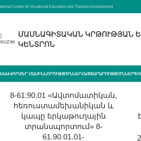
ational Centre for Vocational Education and Training Development
ՄԱՍՆԱԳԻՏԱԿԱՆ ԿՐԹՈՒԹՅԱՆ Ե
ԿԵՆՏՐՈՆ
ԼԽԱՎՈՐ
ՄԵՐ ՄԱՍԻՆ
ՆՈՐՈՒԹՅՈՒՆՆԵՐ
ՀԱՅՏԱՐԱՐՈՒԹՅՈՒՆՆԵՐ
ԳՈ
8-61.90.01 «Ավտոմատիկան,
հեռուստամեխանիկան և
կապը երկաթուղային
տրանսպորտում» 8-
61.90.01.01-