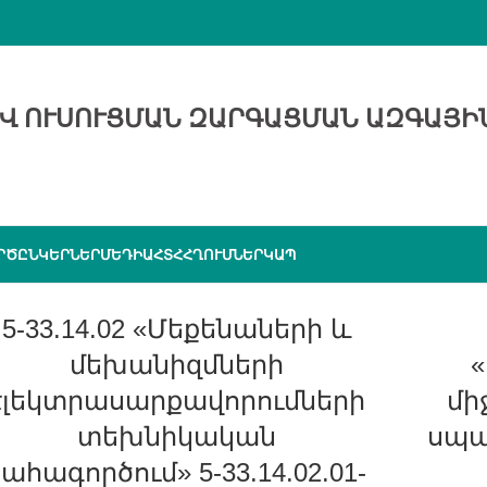
Վ ՈՒՍՈՒՑՄԱՆ ԶԱՐԳԱՑՄԱՆ ԱԶԳԱՅԻ
ՐԾԸՆԿԵՐՆԵՐ
ՄԵԴԻԱ
ՀՏՀ
ՀՂՈՒՄՆԵՐ
ԿԱՊ
5-33.14.02 «Մեքենաների և
մեխանիզմների
էլեկտրասարքավորումների
մի
տեխնիկական
սպա
շահագործում» 5-33.14.02.01-