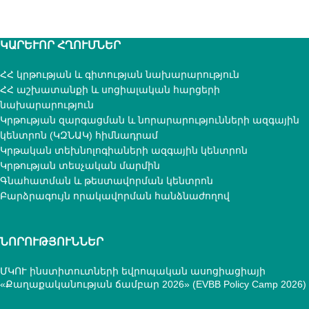
ԿԱՐԵՒՈՐ ՀՂՈՒՄՆԵՐ
ՀՀ կրթության և գիտության նախարարություն
ՀՀ աշխատանքի և սոցիալական հարցերի
նախարարություն
Կրթության զարգացման և նորարարությունների ազգային
կենտրոն (ԿԶՆԱԿ) հիմնադրամ
Կրթական տեխնոլոգիաների ազգային կենտրոն
Կրթության տեսչական մարմին
Գնահատման և թեստավորման կենտրոն
Բարձրագույն որակավորման հանձնաժողով
ՆՈՐՈՒԹՅՈՒՆՆԵՐ
ՄԿՈՒ ինստիտուտների եվրոպական ասոցիացիայի
«Քաղաքականության ճամբար 2026» (EVBB Policy Camp 2026)