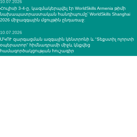
10.07.2026
Հուլիսի 3-4-ը, կազմակերպվել էր WorldSkills Armenia թիմի
նախապատրաստական հանդիպումը՝ WorldSkills Shanghai
2026 միջազգային մցույթին ընդառաջ:
10.07.2026
ՄԿՈՒ զարգացման ազգային կենտրոնի և “Տեքստիլ ոլորտի
օպերատոր” հիմնադրամի միջև կնքվեց
համագործակցության հուշագիր
12.05.2026
ԿՈՆՏԱԿՏՆԵՐ
ՀՀ, ք.Երևան, 0005 Տիգրան Մեծ 67
(+374)33 572 107
mkuzakinfo@gmail.com
Երկ - Ուրբ: 9:00 - 18:00