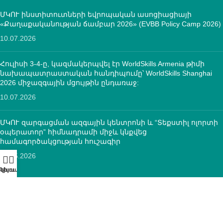
ՄԿՈՒ ինստիտուտների եվրոպական ասոցիացիայի
«Քաղաքականության ճամբար 2026» (EVBB Policy Camp 2026)
10.07.2026
Հուլիսի 3-4-ը, կազմակերպվել էր WorldSkills Armenia թիմի
նախապատրաստական հանդիպումը՝ WorldSkills Shanghai
2026 միջազգային մցույթին ընդառաջ:
10.07.2026
ՄԿՈՒ զարգացման ազգային կենտրոնի և “Տեքստիլ ոլորտի
օպերատոր” հիմնադրամի միջև կնքվեց
համագործակցության հուշագիր
12.05.2026
ԿՈՆՏԱԿՏՆԵՐ
ՀՀ, ք.Երևան, 0005 Տիգրան Մեծ 67