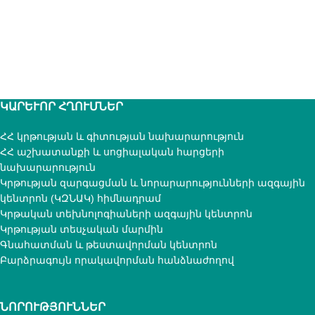
ԿԱՐԵՒՈՐ ՀՂՈՒՄՆԵՐ
ՀՀ կրթության և գիտության նախարարություն
ՀՀ աշխատանքի և սոցիալական հարցերի
նախարարություն
Կրթության զարգացման և նորարարությունների ազգային
կենտրոն (ԿԶՆԱԿ) հիմնադրամ
Կրթական տեխնոլոգիաների ազգային կենտրոն
Կրթության տեսչական մարմին
Գնահատման և թեստավորման կենտրոն
Բարձրագույն որակավորման հանձնաժողով
ՆՈՐՈՒԹՅՈՒՆՆԵՐ