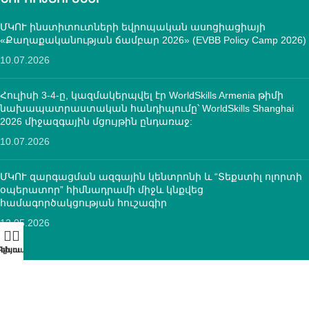
ՄԿՈՒ ինստիտուտների եվրոպական ասոցիացիայի
«Քաղաքականության ճամբար 2026» (EVBB Policy Camp 2026)
10.07.2026
Հուլիսի 3-4-ը, կազմակերպվել էր WorldSkills Armenia թիմի
նախապատրաստական հանդիպումը՝ WorldSkills Shanghai
2026 միջազգային մցույթին ընդառաջ:
10.07.2026
ՄԿՈՒ զարգացման ազգային կենտրոնի և “Տեքստիլ ոլորտի
օպերատոր” հիմնադրամի միջև կնքվեց
համագործակցության հուշագիր
12.05.2026
ԿՈՆՏԱԿՏՆԵՐ
ՀՀ, ք.Երևան, 0005 Տիգրան Մեծ 67