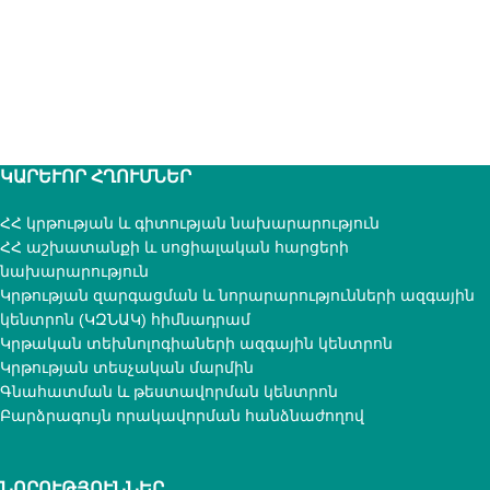
ԿԱՐԵՒՈՐ ՀՂՈՒՄՆԵՐ
ՀՀ կրթության և գիտության նախարարություն
ՀՀ աշխատանքի և սոցիալական հարցերի
նախարարություն
Կրթության զարգացման և նորարարությունների ազգային
կենտրոն (ԿԶՆԱԿ) հիմնադրամ
Կրթական տեխնոլոգիաների ազգային կենտրոն
Կրթության տեսչական մարմին
Գնահատման և թեստավորման կենտրոն
Բարձրագույն որակավորման հանձնաժողով
ՆՈՐՈՒԹՅՈՒՆՆԵՐ