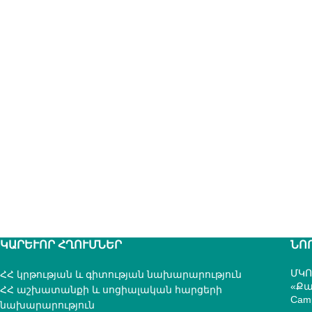
ԿԱՐԵՒՈՐ ՀՂՈՒՄՆԵՐ
ՆՈ
ՄԿՈ
ՀՀ կրթության և գիտության նախարարություն
«Քա
ՀՀ աշխատանքի և սոցիալական հարցերի
Cam
նախարարություն