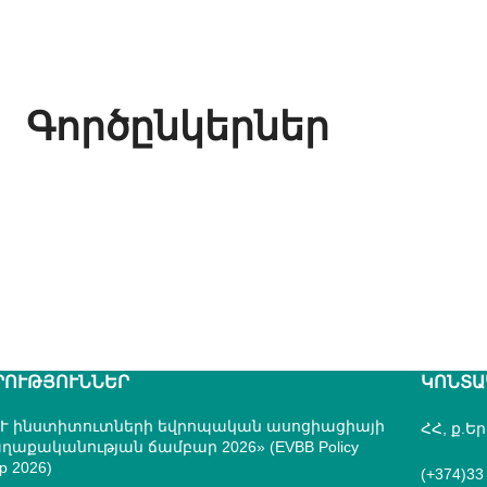
Գործընկերներ
ՐՈՒԹՅՈՒՆՆԵՐ
ԿՈՆՏԱ
Ւ ինստիտուտների եվրոպական ասոցիացիայի
ՀՀ, ք.Ե
ղաքականության ճամբար 2026» (EVBB Policy
p 2026)
(+374)33