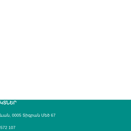
ԿՏՆԵՐ
րևան, 0005 Տիգրան Մեծ 67
 572 107