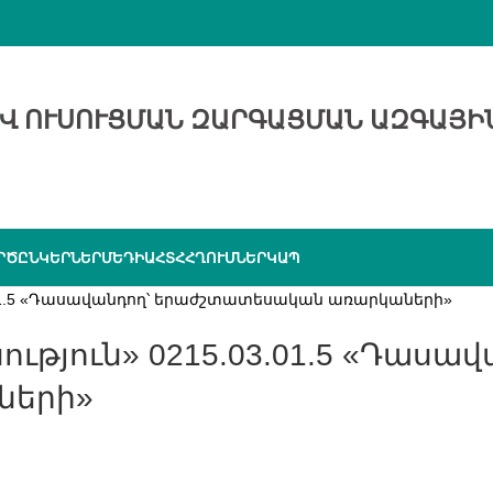
Վ ՈՒՍՈՒՑՄԱՆ ԶԱՐԳԱՑՄԱՆ ԱԶԳԱՅԻ
ՐԾԸՆԿԵՐՆԵՐ
ՄԵԴԻԱ
ՀՏՀ
ՀՂՈՒՄՆԵՐ
ԿԱՊ
03.01.5 «Դասավանդող՝ երաժշտատեսական առարկաների»
ների»