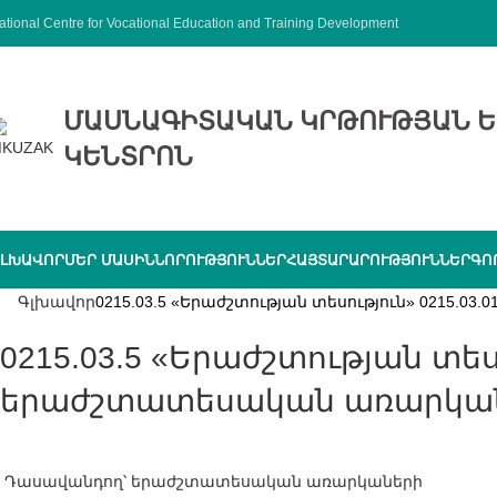
ational Centre for Vocational Education and Training Development
ՄԱՍՆԱԳԻՏԱԿԱՆ ԿՐԹՈՒԹՅԱՆ Ե
ԿԵՆՏՐՈՆ
ԼԽԱՎՈՐ
ՄԵՐ ՄԱՍԻՆ
ՆՈՐՈՒԹՅՈՒՆՆԵՐ
ՀԱՅՏԱՐԱՐՈՒԹՅՈՒՆՆԵՐ
ԳՈ
Գլխավոր
0215.03.5 «Երաժշտության տեսություն» 0215.
0215.03.5 «Երաժշտության տեսություն» 0215.03.01.5 «Դասավանդող՝
երաժշտատեսական առարկա
Դասավանդող՝ երաժշտատեսական առարկաների