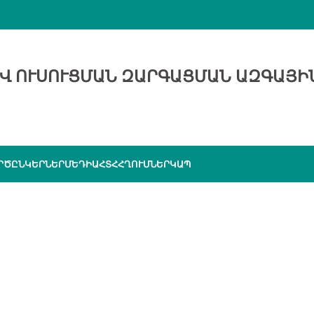
Վ ՈՒՍՈՒՑՄԱՆ ԶԱՐԳԱՑՄԱՆ ԱԶԳԱՅԻ
ՐԾԸՆԿԵՐՆԵՐ
ՄԵԴԻԱ
ՀՏՀ
ՀՂՈՒՄՆԵՐ
ԿԱՊ