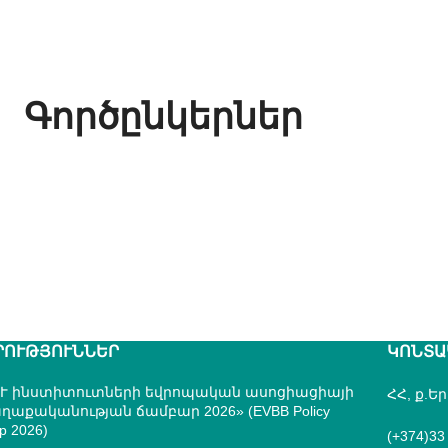
Գործընկերներ
ՐՈՒԹՅՈՒՆՆԵՐ
ԿՈՆՏԱ
Ւ ինստիտուտների եվրոպական ասոցիացիայի
ՀՀ, ք.Ե
ղաքականության ճամբար 2026» (EVBB Policy
p 2026)
(+374)33