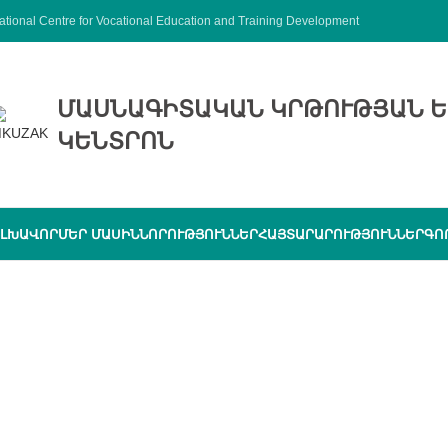
ational Centre for Vocational Education and Training Development
ՄԱՍՆԱԳԻՏԱԿԱՆ ԿՐԹՈՒԹՅԱՆ Ե
ԿԵՆՏՐՈՆ
ԼԽԱՎՈՐ
ՄԵՐ ՄԱՍԻՆ
ՆՈՐՈՒԹՅՈՒՆՆԵՐ
ՀԱՅՏԱՐԱՐՈՒԹՅՈՒՆՆԵՐ
ԳՈ