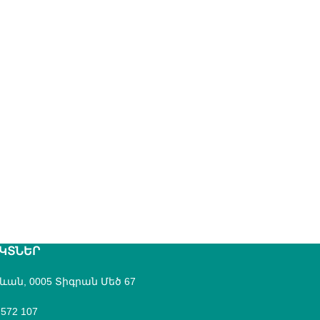
ԿՏՆԵՐ
րևան, 0005 Տիգրան Մեծ 67
 572 107