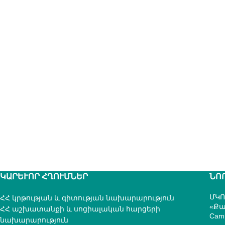
ԿԱՐԵՒՈՐ ՀՂՈՒՄՆԵՐ
ՆՈ
ՄԿՈ
ՀՀ կրթության և գիտության նախարարություն
«Քա
ՀՀ աշխատանքի և սոցիալական հարցերի
Cam
նախարարություն