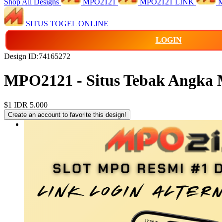
Shop All Designs
MPO2121
MPO2121 LINK
SITUS TOGEL ONLINE
LOGIN
Design ID:74165272
MPO2121 - Situs Tebak Angka 
$1
IDR 5.000
Create an account to favorite this design!