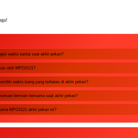
uga!
Mengapa MPO2121 menjadi pilihan ideal untuk mengisi waktu santai saat akhir pekan?
Jenis teknologi permainan seperti apa yang ditawarkan oleh MPO2121?
Apakah fleksibel bermain di MPO2121 jika hanya memiliki waktu luang yang terbatas di akhir pekan?
Bagaimana MPO2121 menjaga kenyamanan dan keseruan bermain bersama saat akhir pekan?
Bagaimana cara memulai pengalaman bermain bersama MPO2121 akhir pekan ini?