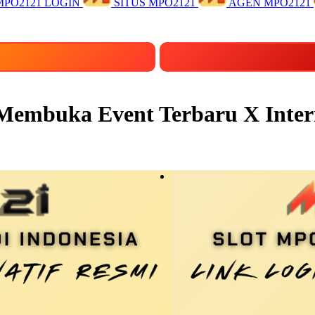
MPO2121 LOGIN
SITUS MPO2121
AGEN MPO2121
Membuka Event Terbaru X Intern