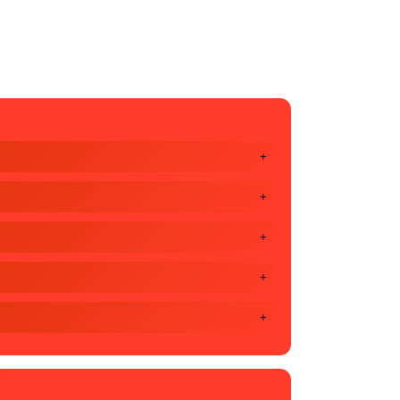
+
+
+
+
+