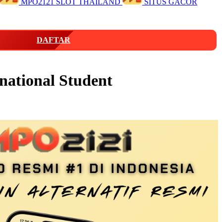
MPO2121 SLOT THAILAND
SITUS GACOR
DAFTAR
ational Student