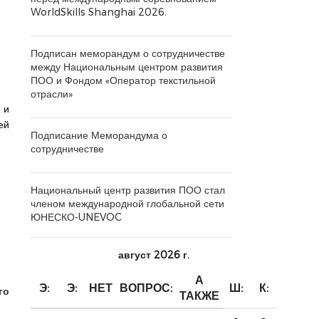
WorldSkills Shanghai 2026.
Подписан меморандум о сотрудничестве
между Национальным центром развития
ПОО и Фондом «Оператор текстильной
отрасли»
 и
ей
Подписание Меморандума о
сотрудничестве
Национальный центр развития ПОО стал
членом международной глобальной сети
ЮНЕСКО-UNEVOC
август 2026 г.
А
Э:
Э:
НЕТ
ВОПРОС:
Ш:
К:
го
ТАКЖЕ