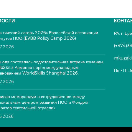
ВОСТИ
КОНТА
итический лагерь 2026» Европейской ассоциации
РА, г. Е
итутов ПОО (EVBB Policy Camp 2026)
(+374)33
07.2026
mkuzaki
июля состоялась подготовительная встреча команды
dSkills Армения перед международным
Пн - Пт. 
внованием WorldSkills Shanghai 2026.
07.2026
исан меморандум о сотрудничестве между
иональным центром развития ПОО и Фондом
ратор текстильной отрасли»
05.2026