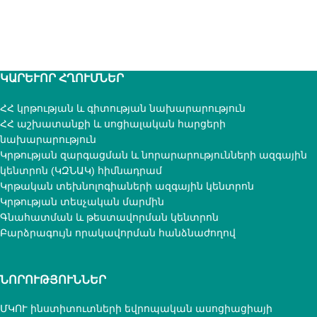
ԿԱՐԵՒՈՐ ՀՂՈՒՄՆԵՐ
ՀՀ կրթության և գիտության նախարարություն
ՀՀ աշխատանքի և սոցիալական հարցերի
նախարարություն
Կրթության զարգացման և նորարարությունների ազգային
կենտրոն (ԿԶՆԱԿ) հիմնադրամ
Կրթական տեխնոլոգիաների ազգային կենտրոն
Կրթության տեսչական մարմին
Գնահատման և թեստավորման կենտրոն
Բարձրագույն որակավորման հանձնաժողով
ՆՈՐՈՒԹՅՈՒՆՆԵՐ
ՄԿՈՒ ինստիտուտների եվրոպական ասոցիացիայի