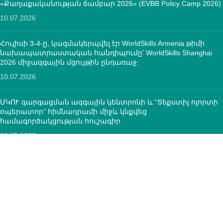
«Քաղաքականության ճամբար 2026» (EVBB Policy Camp 2026)
10.07.2026
Հուլիսի 3-4-ը, կազմակերպվել էր WorldSkills Armenia թիմի
նախապատրաստական հանդիպումը՝ WorldSkills Shanghai
2026 միջազգային մցույթին ընդառաջ:
10.07.2026
ՄԿՈՒ զարգացման ազգային կենտրոնի և “Տեքստիլ ոլորտի
օպերատոր” հիմնադրամի միջև կնքվեց
համագործակցության հուշագիր
12.05.2026
ԿՈՆՏԱԿՏՆԵՐ
ՀՀ, ք.Երևան, 0005 Տիգրան Մեծ 67
(+374)33 572 107