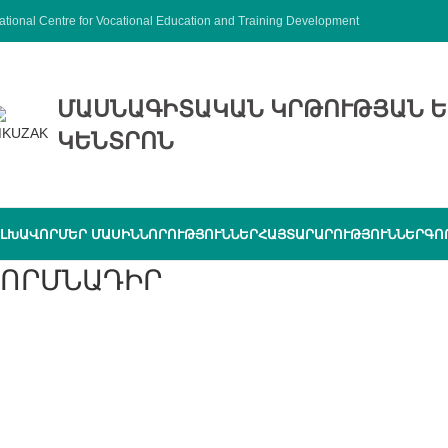
ational Centre for Vocational Education and Training Development
ՄԱՍՆԱԳԻՏԱԿԱՆ ԿՐԹՈՒԹՅԱՆ Ե
ԿԵՆՏՐՈՆ
ԼԽԱՎՈՐ
ՄԵՐ ՄԱՍԻՆ
ՆՈՐՈՒԹՅՈՒՆՆԵՐ
ՀԱՅՏԱՐԱՐՈՒԹՅՈՒՆՆԵՐ
ԳՈ
ՈՐՄՆԱԴԻՐ