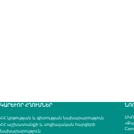
ԿԱՐԵՒՈՐ ՀՂՈՒՄՆԵՐ
ՆՈ
ՄԿՈ
ՀՀ կրթության և գիտության նախարարություն
«Քա
ՀՀ աշխատանքի և սոցիալական հարցերի
Cam
նախարարություն