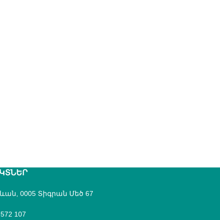
ԿՏՆԵՐ
րևան, 0005 Տիգրան Մեծ 67
 572 107