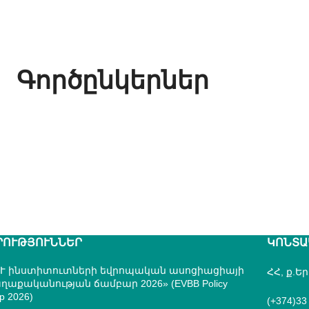
Գործընկերներ
ՐՈՒԹՅՈՒՆՆԵՐ
ԿՈՆՏԱ
Ւ ինստիտուտների եվրոպական ասոցիացիայի
ՀՀ, ք.Ե
ղաքականության ճամբար 2026» (EVBB Policy
p 2026)
(+374)33