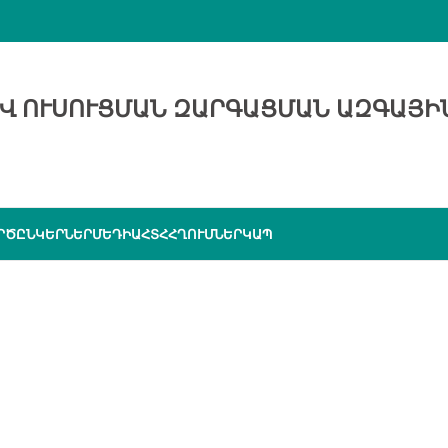
Վ ՈՒՍՈՒՑՄԱՆ ԶԱՐԳԱՑՄԱՆ ԱԶԳԱՅԻ
ՐԾԸՆԿԵՐՆԵՐ
ՄԵԴԻԱ
ՀՏՀ
ՀՂՈՒՄՆԵՐ
ԿԱՊ