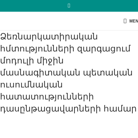
ME
Ձեռնարկատիրական
հմտությունների զարգացում
մոդուլի միջին
մասնագիտական պետական
ուսումնական
հատատությունների
դասընթացավարների համար