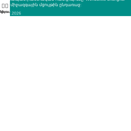
2026 միջազգային մցույթին ընդառաջ:
10.07.2026
ՄԿՈՒ զարգացման ազգային կենտրոնի և “Տեքստիլ ոլորտի
օպերատոր” հիմնադրամի միջև կնքվեց
համագործակցության հուշագիր
12.05.2026
ԿՈՆՏԱԿՏՆԵՐ
ՀՀ, ք.Երևան, 0005 Տիգրան Մեծ 67
(+374)33 572 107
mkuzakinfo@gmail.com
Երկ - Ուրբ: 9:00 - 18:00