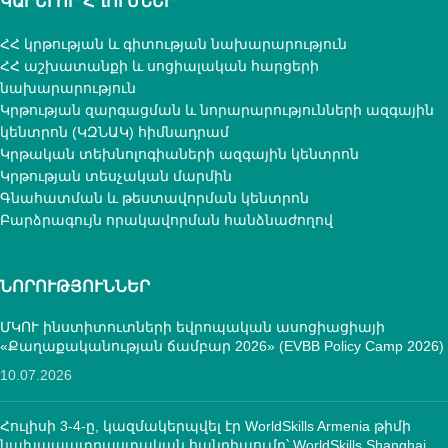
ԿԱՐԵՒՈՐ ՀՂՈՒՄՆԵՐ
ՀՀ կրթության և գիտության նախարարություն
ՀՀ աշխատանքի և սոցիալական հարցերի
նախարարություն
Կրթության զարգացման և նորարարությունների ազգային
կենտրոն (ԿԶՆԱԿ) հիմնադրամ
Կրթական տեխնոլոգիաների ազգային կենտրոն
Կրթության տեսչական մարմին
Գնահատման և թեստավորման կենտրոն
Բարձրագույն որակավորման հանձնաժողով
ՆՈՐՈՒԹՅՈՒՆՆԵՐ
ՄԿՈՒ ինստիտուտների եվրոպական ասոցիացիայի
«Քաղաքականության ճամբար 2026» (EVBB Policy Camp 2026)
10.07.2026
Հուլիսի 3-4-ը, կազմակերպվել էր WorldSkills Armenia թիմի
նախապատրաստական հանդիպումը՝ WorldSkills Shanghai