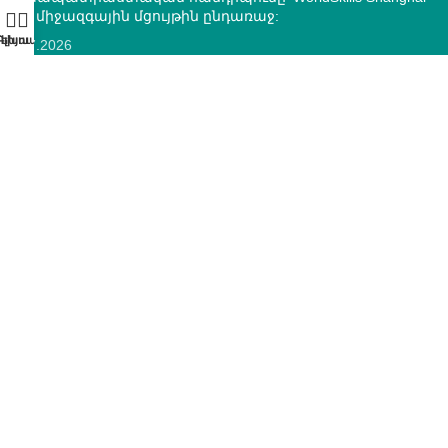
2026 միջազգային մցույթին ընդառաջ:
10.07.2026
ՄԿՈՒ զարգացման ազգային կենտրոնի և “Տեքստիլ ոլորտի
օպերատոր” հիմնադրամի միջև կնքվեց
համագործակցության հուշագիր
12.05.2026
ԿՈՆՏԱԿՏՆԵՐ
ՀՀ, ք.Երևան, 0005 Տիգրան Մեծ 67
(+374)33 572 107
mkuzakinfo@gmail.com
Երկ - Ուրբ: 9:00 - 18:00