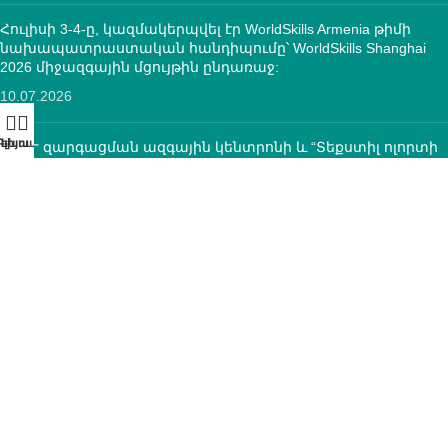
Հուլիսի 3-4-ը, կազմակերպվել էր WorldSkills Armenia թիմի
նախապատրաստական հանդիպումը՝ WorldSkills Shanghai
2026 միջազգային մցույթին ընդառաջ:
10.07.2026
ՄԿՈՒ զարգացման ազգային կենտրոնի և “Տեքստիլ ոլորտի
օպերատոր” հիմնադրամի միջև կնքվեց
համագործակցության հուշագիր
12.05.2026
ԿՈՆՏԱԿՏՆԵՐ
ՀՀ, ք.Երևան, 0005 Տիգրան Մեծ 67
(+374)33 572 107
mkuzakinfo@gmail.com