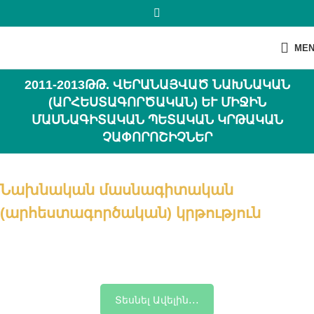
ME
2011-2013ԹԹ. ՎԵՐԱՆԱՅՎԱԾ ՆԱԽՆԱԿԱՆ
(ԱՐՀԵՍՏԱԳՈՐԾԱԿԱՆ) ԵՒ ՄԻՋԻՆ Մ
ԱՍՆԱԳԻՏԱԿԱՆ ՊԵՏԱԿԱՆ ԿՐԹԱԿԱՆ Չ
ԱՓՈՐՈՇԻՉՆԵՐ
Նախնական մասնագիտական
(արհեստագործական) կրթություն
Տեսնել Ավելին․․․