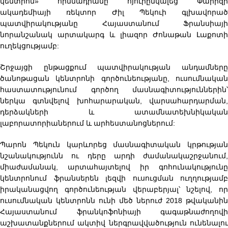
կենտրոն» հիմնադրամը հյուրընկալեց Փարիզի
ակադեմիայի ռեկտոր Ժիլ Պեկուի գլխավորած
պատվիրակությանը Հայաստանում Ֆրանսիայի
նորանշանակ արտակարգ և լիազոր Ժոնաթան Լաքոտի
ուղեկցությամբ:
Շրջայցի ընթացքում պատվիրակության անդամները
ծանոթացան կենտրոնի գործունեությանը, ուսումնական
հաստատությունում գործող մասնագիտություններին՝
ներկա գտնվելով խոհարարական, վարսահարդարման,
դերձակների և ատամնատեխնիկական
լաբորատորիաներում և արհեստանոցներում:
Պարոն Պեկուն կարևորեց մասնագիտական կրթության
նշանակությունն ու դերը արդի ժամանակաշրջանում,
միաժամանակ, արտահայտելով իր գոհունակությունը
կենտրոնում ֆրանսերեն լեզվի ուսուցման ուղղությամբ
իրականացվող գործունեության վերաբերյալ՝ նշելով, որ
ուսումնական կենտրոնն ունի մեծ ներուժ 2018 թվականին
Հայաստանում ֆրանկոֆոնիայի գագաթնաժողովի
աշխատանքներում ակտիվ ներգրավվածություն ունենալու