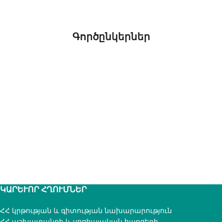
Գործընկերներ
ԿԱՐԵՒՈՐ ՀՂՈՒՄՆԵՐ
ՀՀ կրթության և գիտության նախարարություն
ՀՀ աշխատանքի և սոցիալական հարցերի