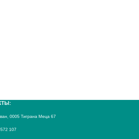
КТЫ:
реван, 0005 Тиграна Меца 67
 572 107