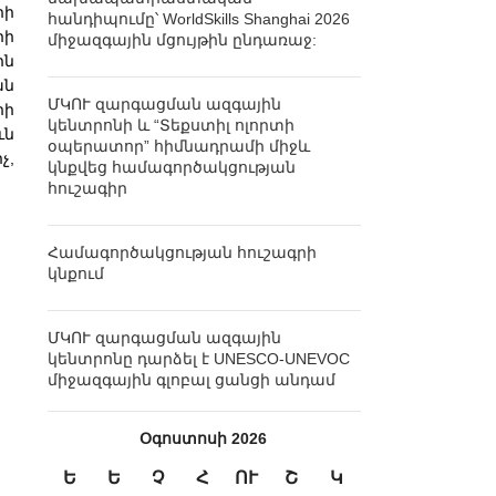
րի
հանդիպումը՝ WorldSkills Shanghai 2026
իի
միջազգային մցույթին ընդառաջ:
ին
ան
ՄԿՈՒ զարգացման ազգային
րի
կենտրոնի և “Տեքստիլ ոլորտի
ւն
օպերատոր” հիմնադրամի միջև
չ,
կնքվեց համագործակցության
հուշագիր
Համագործակցության հուշագրի
կնքում
ՄԿՈՒ զարգացման ազգային
կենտրոնը դարձել է UNESCO-UNEVOC
միջազգային գլոբալ ցանցի անդամ
Օգոստոսի 2026
Ե
Ե
Չ
Հ
ՈՒ
Շ
Կ