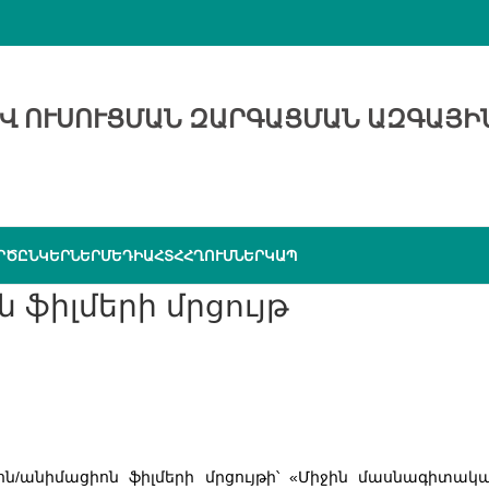
Վ ՈՒՍՈՒՑՄԱՆ ԶԱՐԳԱՑՄԱՆ ԱԶԳԱՅԻ
ՐԾԸՆԿԵՐՆԵՐ
ՄԵԴԻԱ
ՀՏՀ
ՀՂՈՒՄՆԵՐ
ԿԱՊ
 ֆիլմերի մրցույթ
ոն/անիմացիոն ֆիլմերի մրցույթի՝ «Միջին մասնագիտակ