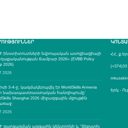
ՐՈՒԹՅՈՒՆՆԵՐ
ԿՈՆՏԱ
Ւ ինստիտուտների եվրոպական ասոցիացիայի
ՀՀ, ք.Ե
ղաքականության ճամբար 2026» (EVBB Policy
p 2026)
(+374)33
7.2026
mkuzakin
իսի 3-4-ը, կազմակերպվել էր WorldSkills Armenia
Երկ - Ուր
մի նախապատրաստական հանդիպումը՝
dSkills Shanghai 2026 միջազգային մցույթին
առաջ:
7.2026
Ւ զարգացման ազգային կենտրոնի և “Տեքստիլ