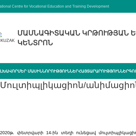
ational Centre for Vocational Education and Training Development
ՄԱՍՆԱԳԻՏԱԿԱՆ ԿՐԹՈՒԹՅԱՆ Ե
ԿԵՆՏՐՈՆ
ԼԽԱՎՈՐ
ՄԵՐ ՄԱՍԻՆ
ՆՈՐՈՒԹՅՈՒՆՆԵՐ
ՀԱՅՏԱՐԱՐՈՒԹՅՈՒՆՆԵՐ
ԳՈ
Մուլտիպլիկացիոն/անիմացիոն
2020թ․ փետրվարի 14-ին տեղի ունեցավ մուլտիպլիկացի