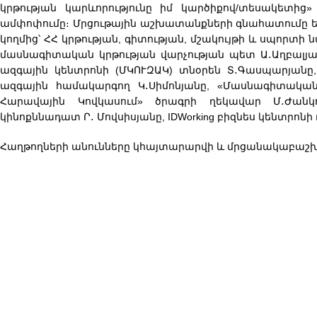
կրթության կարևորությունը իմ կարծիքով/տեսակետից
ամփոփումը։ Մրցութային աշխատանքների գնահատումը ե
կողմից՝ ՀՀ կրթության, գիտության, մշակույթի և սպոր
մասնագիտական կրթության վարչության պետ Ա․Աղբալյա
ազգային կենտրոնի (ՄԿՈՒԶԱԿ) տնօրեն Տ․Գասպարյան
ազգային համակարգող Կ․Սիմոնյանը, «Մասնագիտական կ
Հարավային Կովկասում» ծրագրի ղեկավար Մ․Ժանկո
կինոքննադատ Ր․ Մովսիսյանը, IDWorking բիզնես կենտրոն
Հաղթողների անունները կհայտարարվի և մրցանակաբաշխու