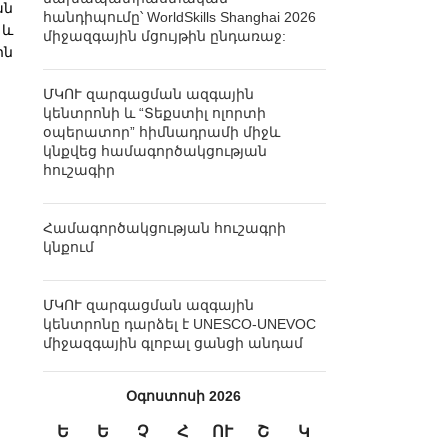
ան
հանդիպումը՝ WorldSkills Shanghai 2026
 և
միջազգային մցույթին ընդառաջ:
ին
ՄԿՈՒ զարգացման ազգային
կենտրոնի և “Տեքստիլ ոլորտի
օպերատոր” հիմնադրամի միջև
կնքվեց համագործակցության
հուշագիր
Համագործակցության հուշագրի
կնքում
ՄԿՈՒ զարգացման ազգային
կենտրոնը դարձել է UNESCO-UNEVOC
միջազգային գլոբալ ցանցի անդամ
Օգոստոսի 2026
Ե
Ե
Չ
Հ
ՈՒ
Շ
Կ