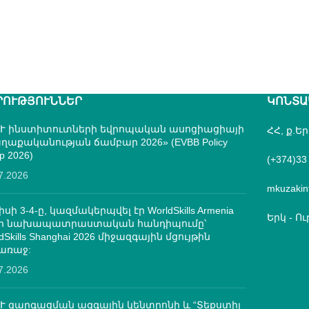
ՐՈՒԹՅՈՒՆՆԵՐ
ԿՈՆՏԱ
Ւ ինստիտուտների եվրոպական ասոցիացիայի
ՀՀ, ք.Ե
ղաքականության ճամբար 2026» (EVBB Policy
p 2026)
(+374)33
7.2026
mkuzakin
իսի 3-4-ը, կազմակերպվել էր WorldSkills Armenia
Երկ - Ուր
մի նախապատրաստական հանդիպումը՝
dSkills Shanghai 2026 միջազգային մցույթին
առաջ:
7.2026
Ւ զարգացման ազգային կենտրոնի և “Տեքստիլ