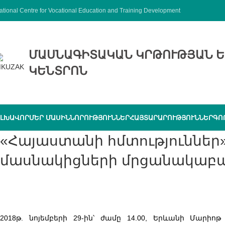
ational Centre for Vocational Education and Training Development
ՄԱՍՆԱԳԻՏԱԿԱՆ ԿՐԹՈՒԹՅԱՆ Ե
ԿԵՆՏՐՈՆ
ԼԽԱՎՈՐ
ՄԵՐ ՄԱՍԻՆ
ՆՈՐՈՒԹՅՈՒՆՆԵՐ
ՀԱՅՏԱՐԱՐՈՒԹՅՈՒՆՆԵՐ
ԳՈ
«Հայաստանի հմտություններ» ազգային 6-րդ մրցույթի
մասնակիցների մրցանակաբա
2018թ. նոյեմբերի 29-ին՝ ժամը 14.00, Երևանի Մարի