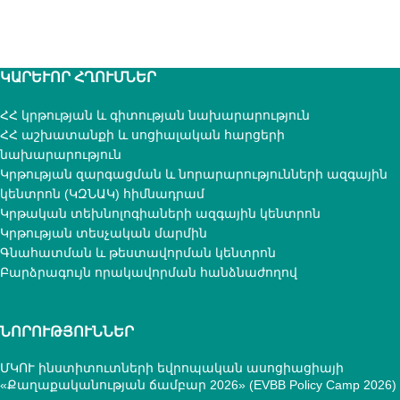
ԿԱՐԵՒՈՐ ՀՂՈՒՄՆԵՐ
ՀՀ կրթության և գիտության նախարարություն
ՀՀ աշխատանքի և սոցիալական հարցերի
նախարարություն
Կրթության զարգացման և նորարարությունների ազգային
կենտրոն (ԿԶՆԱԿ) հիմնադրամ
Կրթական տեխնոլոգիաների ազգային կենտրոն
Կրթության տեսչական մարմին
Գնահատման և թեստավորման կենտրոն
Բարձրագույն որակավորման հանձնաժողով
ՆՈՐՈՒԹՅՈՒՆՆԵՐ
ՄԿՈՒ ինստիտուտների եվրոպական ասոցիացիայի
«Քաղաքականության ճամբար 2026» (EVBB Policy Camp 2026)