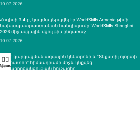
10.07.2026
Հուլիսի 3-4-ը, կազմակերպվել էր WorldSkills Armenia թիմի
նախապատրաստական հանդիպումը՝ WorldSkills Shanghai
2026 միջազգային մցույթին ընդառաջ:
10.07.2026
ՄԿՈՒ զարգացման ազգային կենտրոնի և “Տեքստիլ ոլորտի
օպերատոր” հիմնադրամի միջև կնքվեց
համագործակցության հուշագիր
12.05.2026
ԿՈՆՏԱԿՏՆԵՐ
ՀՀ, ք.Երևան, 0005 Տիգրան Մեծ 67
(+374)33 572 107
mkuzakinfo@gmail.com